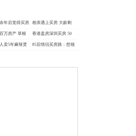
余年后觉得买房
相亲遇上买房 大龄剩
百万房产 草根
香港盖房深圳买房 50
人卖5年麻辣烫
85后情侣买房路：想领