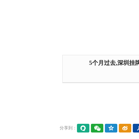
5个月过去,深圳挂
分享到：
易信
微信
QQ空
微博