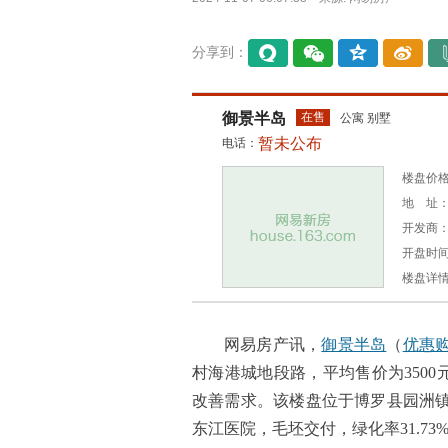
分享到：
易信
微信
QQ空
微博
间
御景半岛
在售
公寓 别墅
暂未公布
电话：
楼盘价格：
地 址：
开发商
开盘时间：
楼盘详
网易房产讯，
御景半岛
（
优惠
村海港城地段路，平均售价为3500
改善需求。该楼盘位于博罗县园洲
东江医院，毛坯交付，绿化率31.73