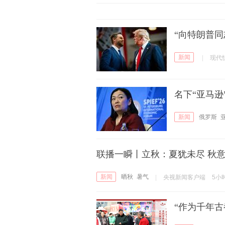
“向特朗普
新闻
|
现代
名下“亚马
新闻
俄罗斯
联播一瞬丨立秋：夏犹未尽 秋
新闻
晒秋
暑气
|
央视新闻客户端
5小
“作为千年