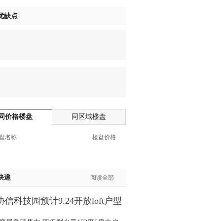
士:182****8478
优缺点
生:136****3612
生:150****0731
生:138****8083
士:186****7681
生:159****3332
生:134****5158
生:159****7226
生:138****8967
同价格楼盘
同区域楼盘
士:136****3668
生:136****9618
盘名称
楼盘价格
士:135****3735
士:138****0324
生:139****9780
快递
阅读全部
士:158****2390
士:138****2322
信科技园预计9.24开放loft户型
士:183****9105
间
生:139****8548