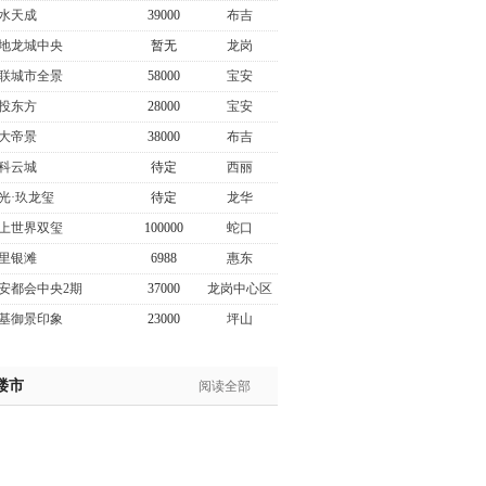
水天成
39000
布吉
地龙城中央
暂无
龙岗
联城市全景
58000
宝安
投东方
28000
宝安
大帝景
38000
布吉
科云城
待定
西丽
光·玖龙玺
待定
龙华
上世界双玺
100000
蛇口
里银滩
6988
惠东
安都会中央2期
37000
龙岗中心区
基御景印象
23000
坪山
楼市
阅读全部