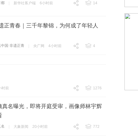
古都
|
新华社客户端
6小时前
14
跟贴
14
非遗正青春｜三千年黎锦，为何成了年轻人
以中国·非遗正青
|
央广网
4小时前
4
跟贴
4
小时前
1276
跟贴
1276
姨真名曝光，即将开庭受审，画像师林宇辉
看
真名
|
大象新闻
20小时前
772
跟贴
772