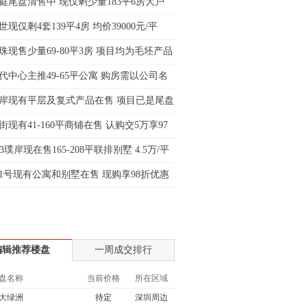
庭尾盘清售中 现仅剩少量183平6房大户
姐:139****6438
现仅剩4套139平4房 均价39000元/平
生:139****7316
生:137****6367
珠现售少量69-80平3房 项目均为毛坯产品
生:138****7263
代中心主推49-65平公寓 购房需以公司名
士:182****8478
岸现有平层及复式产品在售 项目已是尾盘
生:136****3612
街现有41-160平商铺在售 认购交5万享97
33璞岸现在售165-208平联排别墅 4.5万/平
1号现有公寓和别墅在售 现购享98折优惠
编辑推荐楼盘
一周成交排行
盘名称
当前价格
所在区域
大绿洲
待定
深圳周边