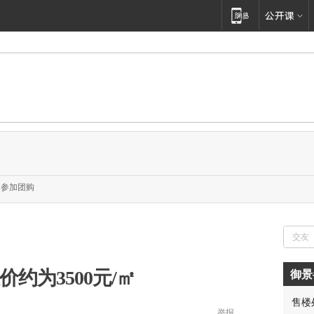
参加团购
价约为3500元/㎡
御景
胡先
售楼
邓先
举报