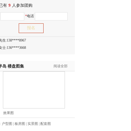
已有
士:186****7681
9
人参加团购
生:159****3332
名
*
电话
生:134****5158
生:159****7226
生:138****8967
士:136****3668
生:136****9618
士:135****3735
士:138****0324
半岛
楼盘图集
阅读全部
生:139****9780
士:158****2390
士:138****2322
士:183****9105
生:139****8548
姐:139****6438
效果图
生:139****7316
生:137****6367
：
户型图
|
板房图
|
实景图
|
配套图
生:138****7263