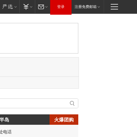
登录
注册免费邮箱
半岛
火爆团购
生:150****0731
处电话
生:138****8083