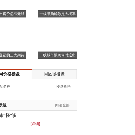
市房价必涨无疑
一线限购解除是大概率
登记的三大期待
一线城市限购何时退出
同价格楼盘
同区域楼盘
盘名称
楼盘价格
专题
阅读全部
市“怪”谈
[详细]