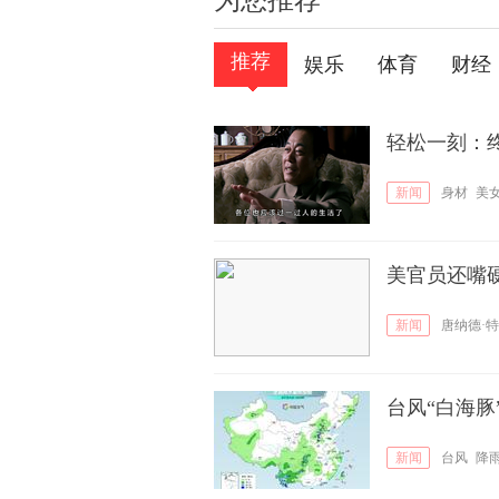
为您推荐
推荐
娱乐
体育
财经
轻松一刻：
新闻
身材
美
美官员还嘴
新闻
唐纳德·
台风“白海豚
新闻
台风
降