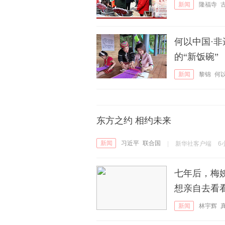
新闻
隆福寺
何以中国·
的“新饭碗”
新闻
黎锦
何
春
东方之约 相约未来
新闻
习近平
联合国
|
新华社客户端
6
七年后，梅
想亲自去看
新闻
林宇辉