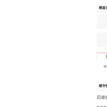
于女
楼盘
黄先
胡先
邓先
蒋女
陈先
杨先
章先
周先
林女
郑先
楼
谢女
魏女
吴先
楼市
韩女
蔡女
启迪协
魏女
样板
赵先