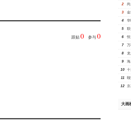
2
尚
3
金
4
华
5
联
0
0
6
恒
跟贴
参与
7
万
8
龙
9
海
10
十
11
颐
12
京
大画