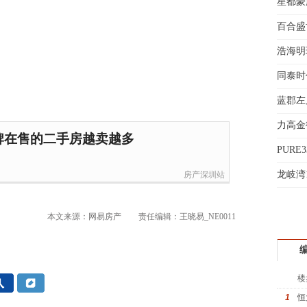
星都豪
吴小
百合盛世
钱先
姚先
浩海明
黄先
同泰时
于女
义
蓝郡左
黄先
力高金
牌在售的二手房越卖越多
折
PURE
起
龙岐湾
房产深圳站
本文来源：网易房产
责任编辑：王晓易_NE0011
楼
1
恒