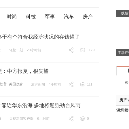
一线城
时尚
科技
军事
汽车
房产
终于有个符合我经济状况的存钱罐了
女
|
轻松一刻
20小时前
1179
不动产
跟贴
1179
硬：中方报复，很失望
楼
特朗普
美国政府
|
澎湃新闻
4小时前
111
跟贴
111
房产
”靠近华东沿海 多地将迎强劲台风雨
深圳楼
雨
|
央视新闻客户端
6小时前
0
跟贴
0