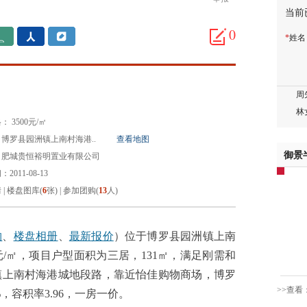
当前
蒋女
陈先
0
*
姓
杨先
章先
周先
林女
郑先
 3500元/㎡
谢女
博罗县园洲镇上南村海港..
查看地图
魏女
御景
：肥城贵恒裕明置业有限公司
吴先
2011-08-13
韩女
情
|
楼盘图库(
6
张)
|
参加团购(
13
人)
蔡女
魏女
赵先
购
、
楼盘相册
、
最新报价
）位于博罗县园洲镇上南
吴小
元/㎡，项目户型面积为三居，131㎡，满足刚需和
钱先
镇上南村海港城地段路，靠近怡佳购物商场，博罗
姚先
>>查看
%，容积率3.96，一房一价。
黄先