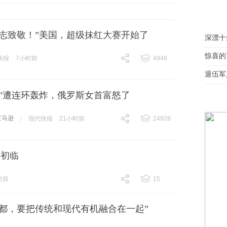
同志致敬！”美国，超级抹红大赛开始了
深漂十
惊喜的
快报
7小时前
4948
跟贴
4948
退伍军
逊”遭连环轰炸，俄罗斯女首富怒了
亚马逊
|
现代快报
21小时前
24928
跟贴
24928
意初临
时前
15
跟贴
15
古都，要把传统和现代有机融合在一起”