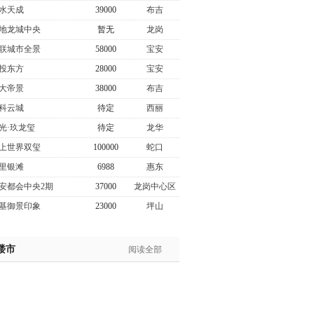
水天成
39000
布吉
地龙城中央
暂无
龙岗
联城市全景
58000
宝安
投东方
28000
宝安
大帝景
38000
布吉
科云城
待定
西丽
光·玖龙玺
待定
龙华
上世界双玺
100000
蛇口
里银滩
6988
惠东
安都会中央2期
37000
龙岗中心区
基御景印象
23000
坪山
楼市
阅读全部