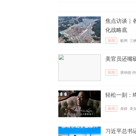
焦点访谈｜各
化战略底
新闻
船闸
三
美官员还嘴
新闻
唐纳德·
轻松一刻：
新闻
身材
美
习近平总书