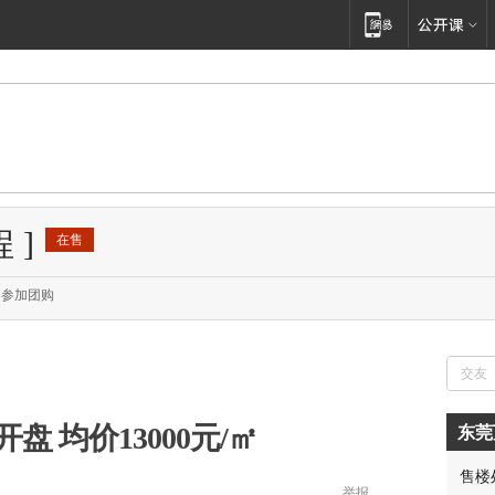
程
]
在售
参加团购
 均价13000元/㎡
东莞
售楼
举报