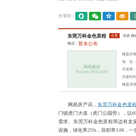
分享到：
易信
微信
QQ空
微博
间
东莞万科金色里程
在售
洋房 商
暂未公布
电话：
楼盘价格：
地 址：
开发商
开盘时间：
楼盘详
网易房产讯，
东莞万科金色里
门镇虎门大道（虎门公园旁），以69
需求。东莞万科金色里程周边有龙泉
设施，绿化率25%，容积率3.90