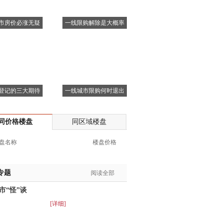
市房价必涨无疑
一线限购解除是大概率
登记的三大期待
一线城市限购何时退出
同价格楼盘
同区域楼盘
盘名称
楼盘价格
专题
阅读全部
市“怪”谈
[详细]