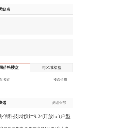
生:137****6367
优缺点
生:138****7263
士:182****8478
生:136****3612
生:150****0731
生:138****8083
士:186****7681
生:159****3332
生:134****5158
同价格楼盘
同区域楼盘
生:159****7226
生:138****8967
盘名称
楼盘价格
士:136****3668
生:136****9618
士:135****3735
快递
阅读全部
士:138****0324
生:139****9780
信科技园预计9.24开放loft户型
士:158****2390
间
士:138****2322