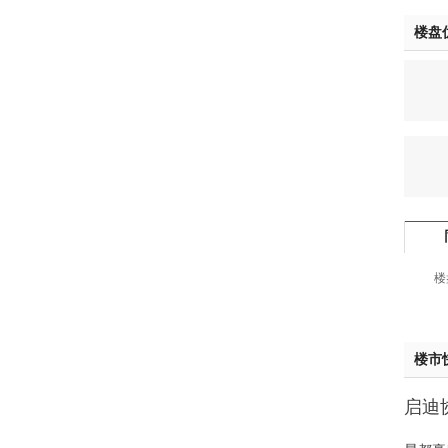
姚先
楼盘
黄先
于女
黄先
胡先
邓先
蒋女
陈先
杨先
章先
周先
楼
林女
郑先
谢女
楼市
魏女
吴先
启迪协
韩女
样板
蔡女