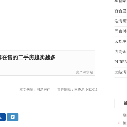
星都豪
魏女
百合盛世
赵先
吴小
浩海明
钱先
同泰时
姚先
义
蓝郡左
黄先
于女
力高金
黄先
牌在售的二手房越卖越多
折
PURE
起
龙岐湾
房产深圳站
本文来源：网易房产
责任编辑：王晓易_NE0011
楼
1
恒