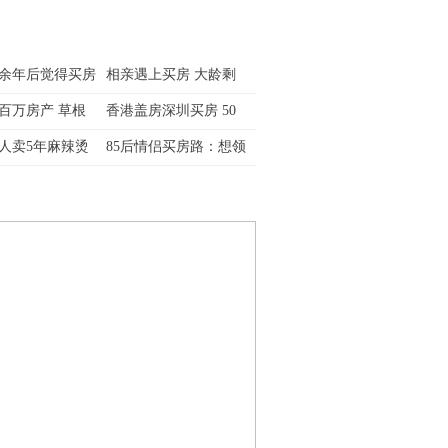
余年后觉得买房
相亲遇上买房 大龄剩
百万房产 草根
香港盖房深圳买房 50
人卖5年麻辣烫
85后情侣买房路：想领