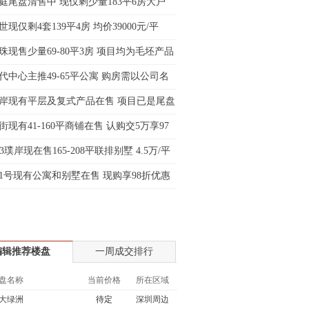
庭尾盘清售中 现仅剩少量183平6房大户
士:183****9105
现仅剩4套139平4房 均价39000元/平
生:139****8548
姐:139****6438
珠现售少量69-80平3房 项目均为毛坯产品
生:139****7316
代中心主推49-65平公寓 购房需以公司名
生:137****6367
岸现有平层及复式产品在售 项目已是尾盘
生:138****7263
士:182****8478
街现有41-160平商铺在售 认购交5万享97
生:136****3612
33璞岸现在售165-208平联排别墅 4.5万/平
1号现有公寓和别墅在售 现购享98折优惠
编辑推荐楼盘
一周成交排行
盘名称
当前价格
所在区域
大绿洲
待定
深圳周边