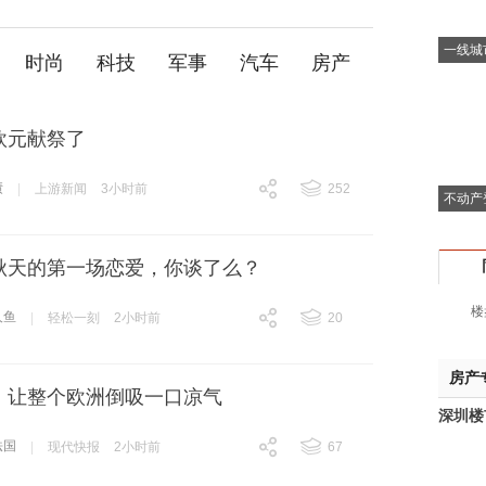
一线城
时尚
科技
军事
汽车
房产
欧元献祭了
债
|
上游新闻
3小时前
252
不动产
跟贴
252
秋天的第一场恋爱，你谈了么？
楼
人鱼
|
轻松一刻
2小时前
20
跟贴
20
房产
，让整个欧洲倒吸一口凉气
深圳楼
法国
|
现代快报
2小时前
67
跟贴
67