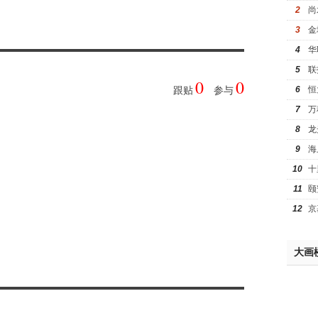
2
尚
3
金
4
华
5
联
0
0
6
恒
跟贴
参与
7
万
8
龙
9
海
10
十
11
颐
12
京
大画