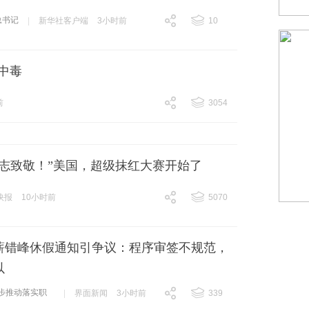
总书记
|
新华社客户端
3小时前
10
跟贴
10
中毒
前
3054
跟贴
3054
同志致敬！”美国，超级抹红大赛开始了
快报
10小时前
5070
跟贴
5070
薪错峰休假通知引争议：程序审签不规范，
以
步推动落实职
|
界面新闻
3小时前
339
通知
人力资源
跟贴
339