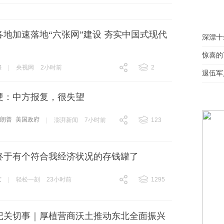
地加速落地“六张网”建设 夯实中国式现代
深漂十
惊喜的
峡
|
央视网
2小时前
2
退伍军
跟贴
2
硬：中方报复，很失望
特朗普
美国政府
|
澎湃新闻
7小时前
123
跟贴
123
终于有个符合我经济状况的存钱罐了
女
|
轻松一刻
23小时前
1295
跟贴
1295
记关切事｜厚植营商沃土推动东北全面振兴