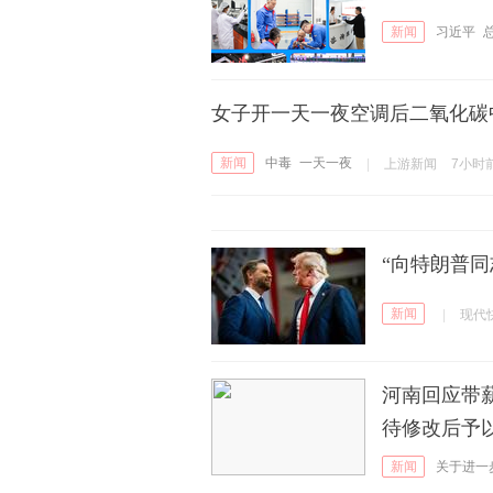
新闻
习近平
女子开一天一夜空调后二氧化碳
新闻
中毒
一天一夜
|
上游新闻
7小时
“向特朗普
新闻
|
现代
河南回应带
待修改后予
新闻
关于进一
工带薪错峰休假的