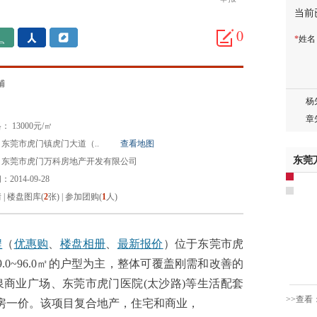
当前
胡先
邓先
0
*
姓
蒋女
陈先
杨先
铺
章先
周先
 13000元/㎡
林女
东莞市虎门镇虎门大道（..
查看地图
郑先
东莞
：东莞市虎门万科房地产开发有限公司
谢女
2014-09-28
魏女
情
|
楼盘图库(
2
张)
|
参加团购(
1
人)
吴先
韩女
蔡女
程
（
优惠购
、
楼盘相册
、
最新报价
）位于东莞市虎
魏女
.0~96.0㎡的户型为主，整体可覆盖刚需和改善的
赵先
商业广场、东莞市虎门医院(太沙路)等生活配套
吴小
>>查看
，一房一价。该项目复合地产，住宅和商业，
钱先