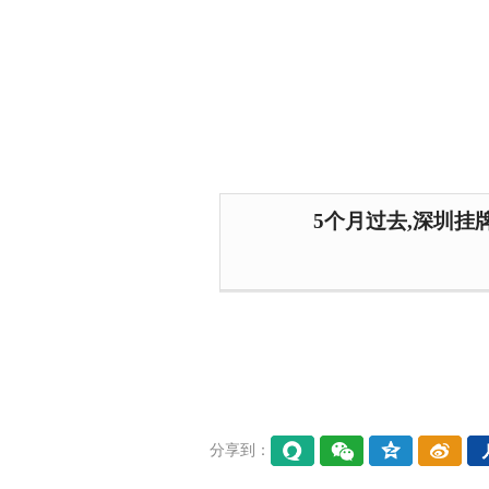
5个月过去,深圳挂
分享到：
易信
微信
QQ空
微博