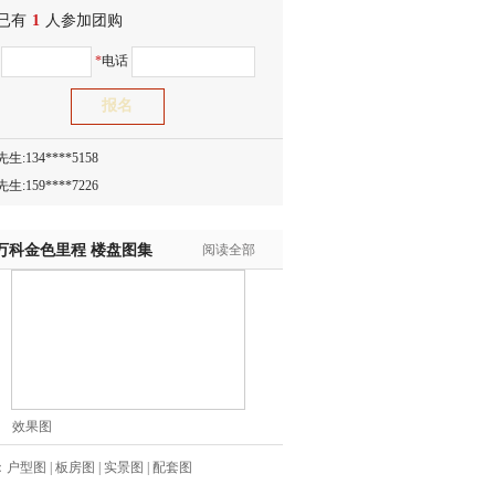
已有
生:150****0731
1
人参加团购
生:138****8083
名
*
电话
士:186****7681
生:159****3332
生:134****5158
生:159****7226
生:138****8967
士:136****3668
生:136****9618
万科金色里程
楼盘图集
阅读全部
士:135****3735
士:138****0324
生:139****9780
士:158****2390
士:138****2322
士:183****9105
效果图
生:139****8548
姐:139****6438
：
户型图
|
板房图
|
实景图
|
配套图
生:139****7316