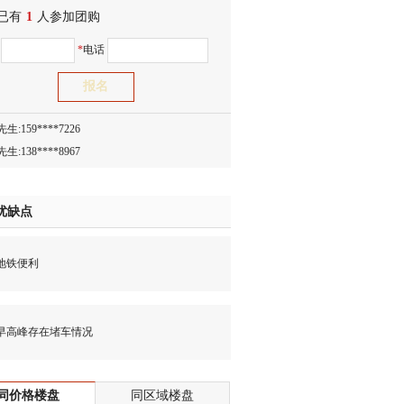
已有
生:150****0731
1
人参加团购
生:138****8083
名
*
电话
士:186****7681
生:159****3332
生:134****5158
生:159****7226
生:138****8967
士:136****3668
生:136****9618
优缺点
士:135****3735
士:138****0324
铁便利
生:139****9780
士:158****2390
士:138****2322
高峰存在堵车情况
士:183****9105
生:139****8548
姐:139****6438
同价格楼盘
同区域楼盘
生:139****7316