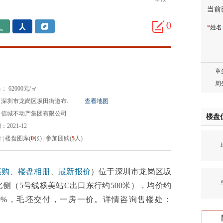
当前
胡先
邓先
0
*
姓
蒋女
陈先
杨先
章先
周先
 62000元/㎡
林女
深圳市龙岗区坂田街道布..
查看地图
郑先
：信城不动产集团有限公司
楼盘
谢女
2021-12
魏女
情
|
楼盘图库(
0
张)
|
参加团购(
5
人)
地
吴先
韩女
蔡女
惠购
、
楼盘相册
、
最新报价
）位于深圳市龙岗区坂
早
魏女
侧（5号线杨美站C出口东行约500米），均价约
赵先
化率40%，毛坯交付，一房一价。详情咨询售楼处：
吴小
钱先