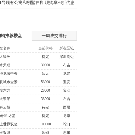
1号现有公寓和别墅在售 现购享98折优惠
士:183****9105
生:139****8548
姐:139****6438
生:139****7316
编辑推荐楼盘
一周成交排行
生:137****6367
生:138****7263
盘名称
当前价格
所在区域
士:182****8478
大绿洲
待定
深圳周边
生:136****3612
水天成
39000
布吉
地龙城中央
暂无
龙岗
联城市全景
58000
宝安
投东方
28000
宝安
大帝景
38000
布吉
科云城
待定
西丽
光·玖龙玺
待定
龙华
上世界双玺
100000
蛇口
里银滩
6988
惠东