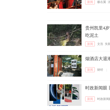
新闻
极右翼
贵州凯里4岁
吃泥土
新闻
文浩
失
烟酒店大退潮
新闻
财经
|
时政新闻眼
新闻
时政新闻