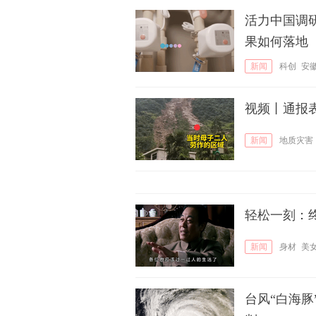
活力中国调
果如何落地
新闻
科创
安
视频丨通报表
新闻
地质灾害
轻松一刻：
新闻
身材
美
台风“白海豚