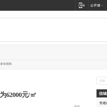
参加团购
62000元/㎡
信城
售楼
举报