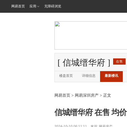
网易首页
应用
无障碍浏览
[
信城缙华府
]
在售
楼盘首页
详细信息
最新楼讯
网易首页
>
网易深圳房产
> 正文
信城缙华府 在售 均价为
2024-10-10 06:11:11 来源:
网易房产