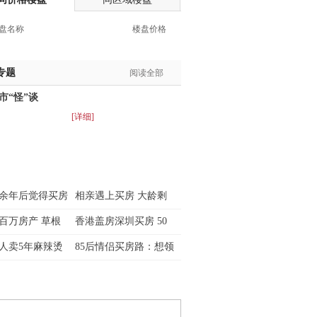
盘名称
楼盘价格
专题
阅读全部
市“怪”谈
[详细]
余年后觉得买房
相亲遇上买房 大龄剩
百万房产 草根
香港盖房深圳买房 50
人卖5年麻辣烫
85后情侣买房路：想领