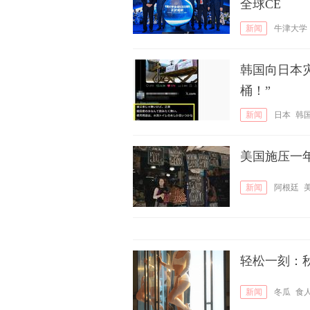
全球CE
新闻
牛津大学
韩国向日本
桶！”
新闻
日本
韩
美国施压一
新闻
阿根廷
轻松一刻：
新闻
冬瓜
食