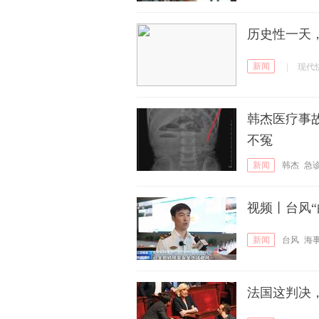
历史性一天
新闻
|
现代
韩杰医疗事
不冤
新闻
韩杰
急
视频丨台风“
新闻
台风
海
法国这判决