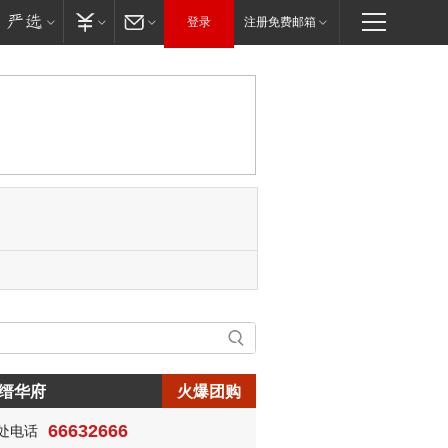
登录
注册免费邮箱
缙华府
火爆团购
66632666
处电话