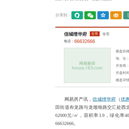
分享到：
易信
微信
QQ空
微博
间
信城缙华府
在售
住宅
66632666
电话：
楼盘价格：
地 址：
开发商
开盘时间：
楼盘详
网易房产讯，
信城缙华府
（
优
田街道布龙路与龙颈坳路交汇处西北
62000元/㎡，容积率3.9，绿
66632666。