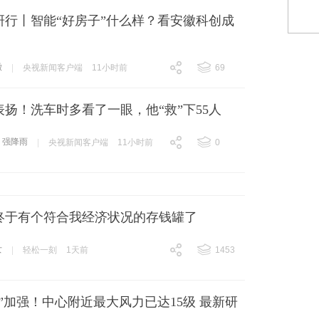
研行丨智能“好房子”什么样？看安徽科创成
徽
|
央视新闻客户端
11小时前
69
跟贴
69
扬！洗车时多看了一眼，他“救”下55人
强降雨
|
央视新闻客户端
11小时前
0
跟贴
0
终于有个符合我经济状况的存钱罐了
女
|
轻松一刻
1天前
1453
跟贴
1453
”加强！中心附近最大风力已达15级 最新研