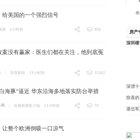
楼
，给美国的一个强烈信号
快报
1小时前
856
房产
跟贴
856
深圳楼
故案没有赢家：医生们都在关注，他到底冤
诊
|
澎湃新闻
13小时前
10342
跟贴
10342
深漂十
白海豚”逼近 华东沿海多地落实防台举措
惊喜的
事局
|
央视新闻客户端
11小时前
70
退伍军
跟贴
70
，让整个欧洲倒吸一口凉气