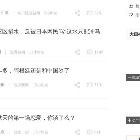
11
颐
牛津
|
每日经济新闻
2小时前
325
12
京
跟贴
325
灾区捐水，反被日本网民骂“这水只配冲马
大画
国
|
澎湃新闻
13小时前
1495
跟贴
1495
年多，阿根廷还是和中国签了
一线城
美国
|
澎湃新闻
13小时前
710
跟贴
710
秋天的第一场恋爱，你谈了么？
不动产
人鱼
|
轻松一刻
17小时前
611
跟贴
611