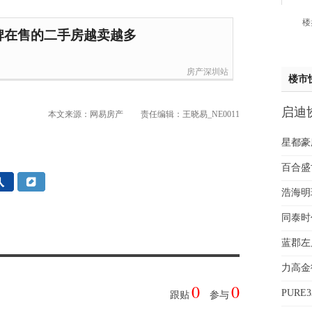
姚先
楼
黄先
牌在售的二手房越卖越多
于女
黄先
房产深圳站
楼市
胡先
邓先
启迪协
本文来源：网易房产
责任编辑：王晓易_NE0011
蒋女
样板
陈先
星都豪
杨先
百合盛世
章先
周先
浩海明
林女
同泰时
郑先
谢女
义
蓝郡左
魏女
力高金
吴先
0
0
折
PURE
韩女
跟贴
参与
蔡女