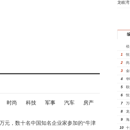
起
龙岐湾
魏女
赵先
吴小
钱先
姚先
黄先
楼
于女
1
恒
黄先
2
尚
3
金
4
华
5
联
6
恒
时尚
科技
军事
汽车
房产
7
万
8
龙
9
海
8万元，数十名中国知名企业家参加的“牛津
10
十