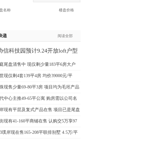
生:137****6367
盘名称
楼盘价格
生:138****7263
士:182****8478
生:136****3612
快递
阅读全部
生:150****0731
生:138****8083
信科技园预计9.24开放loft户型
士:186****7681
间
生:159****3332
庭尾盘清售中 现仅剩少量183平6房大户
生:134****5158
现仅剩4套139平4房 均价39000元/平
生:159****7226
生:138****8967
珠现售少量69-80平3房 项目均为毛坯产品
士:136****3668
代中心主推49-65平公寓 购房需以公司名
生:136****9618
士:135****3735
岸现有平层及复式产品在售 项目已是尾盘
士:138****0324
街现有41-160平商铺在售 认购交5万享97
生:139****9780
33璞岸现在售165-208平联排别墅 4.5万/平
士:158****2390
士:138****2322