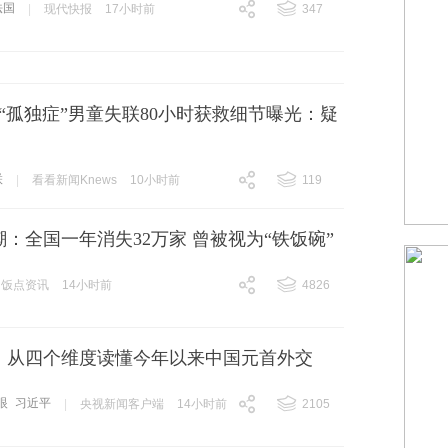
法国
|
现代快报
17小时前
347
跟贴
347
“孤独症”男童失联80小时获救细节曝光：疑
联
|
看看新闻Knews
10小时前
119
跟贴
119
：全国一年消失32万家 曾被视为“铁饭碗”
饭点资讯
14小时前
4826
跟贴
4826
丨从四个维度读懂今年以来中国元首外交
眼
习近平
|
央视新闻客户端
14小时前
2105
跟贴
2105