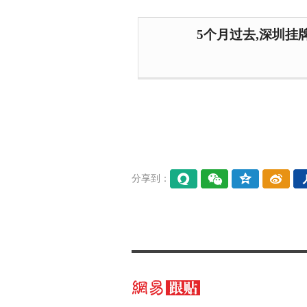
5个月过去,深圳挂
分享到：
易信
微信
QQ空
微博
间