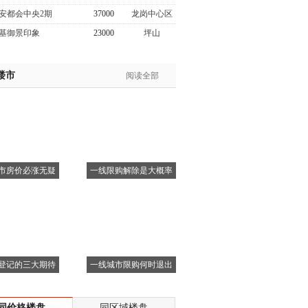
安都会中央2期
37000
龙岗中心区
基御景印象
23000
坪山
楼市
阅读全部
市房价必涨无疑
一线限购解除是大概率
登记的三大期待
一线城市限购何时退出
同价格楼盘
同区域楼盘