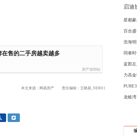
启迪协
魏女
样板
赵先
星都豪
吴小
钱先
百合盛世
姚先
浩海明
黄先
牌在售的二手房越卖越多
于女
同泰时
黄先
义
蓝郡左
房产深圳站
力高金
折
PURE
本文来源：网易房产
责任编辑：王晓易_NE0011
起
龙岐湾