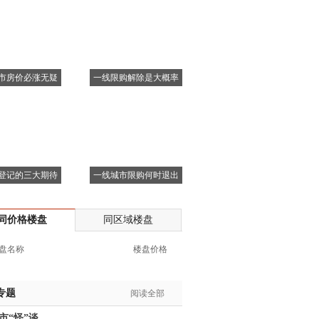
市房价必涨无疑
一线限购解除是大概率
登记的三大期待
一线城市限购何时退出
同价格楼盘
同区域楼盘
盘名称
楼盘价格
专题
阅读全部
市“怪”谈