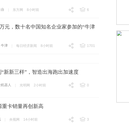
象台
|
东方网
8小时前
6
跟贴
6
8万元，数十名中国知名企业家参加的“牛津
牛津
|
每日经济新闻
8小时前
1701
跟贴
1701
到“新新三样”，智造出海跑出加速度
业机器人
|
光明网
2小时前
0
跟贴
0
源重卡销量再创新高
流
|
央视网
14小时前
3
跟贴
3