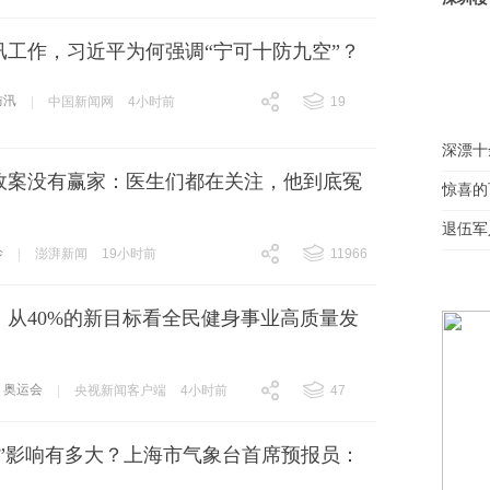
汛工作，习近平为何强调“宁可十防九空”？
防汛
|
中国新闻网
4小时前
19
跟贴
19
深漂十
故案没有赢家：医生们都在关注，他到底冤
惊喜的
退伍军
诊
|
澎湃新闻
19小时前
11966
跟贴
11966
丨从40%的新目标看全民健身事业高质量发
奥运会
|
央视新闻客户端
4小时前
47
跟贴
47
豚”影响有多大？上海市气象台首席预报员：