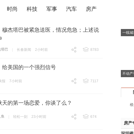
时尚
科技
军事
汽车
房产
：穆杰塔巴被紧急送医，情况危急；上述说
一线城
伊
杰塔巴
|
长春新闻
2小时前
8783
跟贴
8783
，给美国的一个强烈信号
不动产
快报
7小时前
7117
跟贴
7117
秋天的第一场恋爱，你谈了么？
楼
人鱼
|
轻松一刻
23小时前
674
房产
跟贴
674
深圳楼