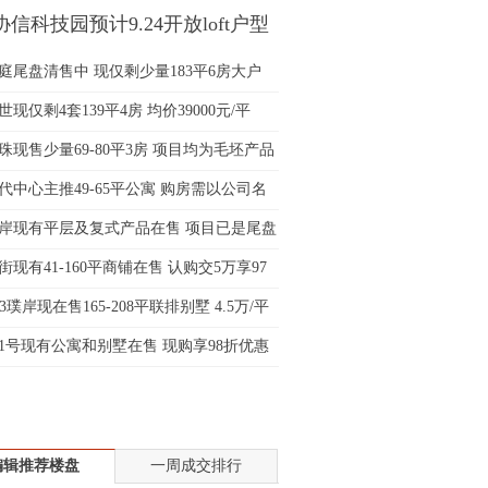
信科技园预计9.24开放loft户型
士:183****9105
间
生:139****8548
庭尾盘清售中 现仅剩少量183平6房大户
姐:139****6438
生:139****7316
现仅剩4套139平4房 均价39000元/平
生:137****6367
珠现售少量69-80平3房 项目均为毛坯产品
生:138****7263
士:182****8478
代中心主推49-65平公寓 购房需以公司名
生:136****3612
岸现有平层及复式产品在售 项目已是尾盘
街现有41-160平商铺在售 认购交5万享97
33璞岸现在售165-208平联排别墅 4.5万/平
1号现有公寓和别墅在售 现购享98折优惠
编辑推荐楼盘
一周成交排行