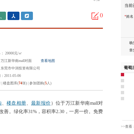
当前
胡先
邓先
0
*
姓
蒋女
陈先
杨先
章先
周先
 20000元/㎡
林女
万江新华南mall对面
查看地图
郑先
葡萄
：东莞市中润投资有限公司
谢女
2011-05-06
魏女
情
|
楼盘图库(
74
张)
|
参加团购(
5
人)
吴先
韩女
蔡女
购
、
楼盘相册
、
最新报价
）位于万江新华南mall对
魏女
需改善。绿化率31%，容积率2.30，一房一价。免费
赵先
吴小
>>查看
钱先