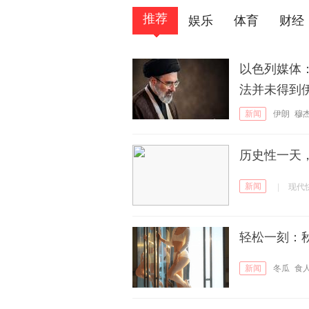
推荐
娱乐
体育
财经
以色列媒体
法并未得到
新闻
伊朗
穆
历史性一天
新闻
|
现代
轻松一刻：
新闻
冬瓜
食