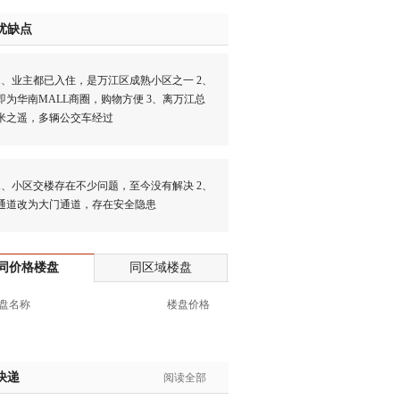
生:137****6367
优缺点
生:138****7263
士:182****8478
业主都已入住，是万江区成熟小区之一 2、
生:136****3612
即为华南MALL商圈，购物方便 3、离万江总
生:150****0731
米之遥，多辆公交车经过
生:138****8083
士:186****7681
生:159****3332
小区交楼存在不少问题，至今没有解决 2、
生:134****5158
通道改为大门通道，存在安全隐患
生:159****7226
生:138****8967
士:136****3668
同价格楼盘
同区域楼盘
生:136****9618
盘名称
楼盘价格
士:135****3735
士:138****0324
生:139****9780
士:158****2390
快递
阅读全部
士:138****2322