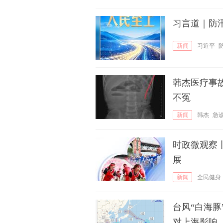
习言道｜防
新闻
习近平
韩杰医疗事
不冤
新闻
韩杰
急
时政微观察
展
新闻
全民健身
台风“白海
对上海影响