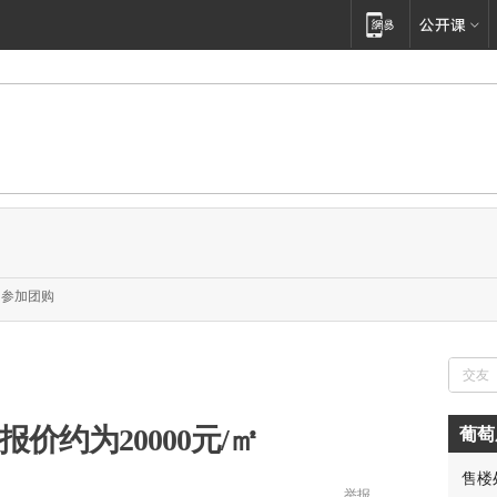
参加团购
价约为20000元/㎡
葡萄
售楼
举报