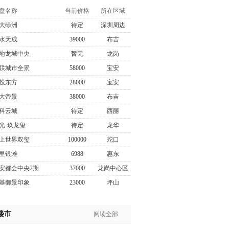
盘名称
当前价格
所在区域
大绿洲
待定
深圳周边
水天成
39000
布吉
地龙城中央
暂无
龙岗
联城市全景
58000
宝安
投东方
28000
宝安
大帝景
38000
布吉
科云城
待定
西丽
光·玖龙玺
待定
龙华
上世界双玺
100000
蛇口
里银滩
6988
惠东
安都会中央2期
37000
龙岗中心区
基御景印象
23000
坪山
楼市
阅读全部