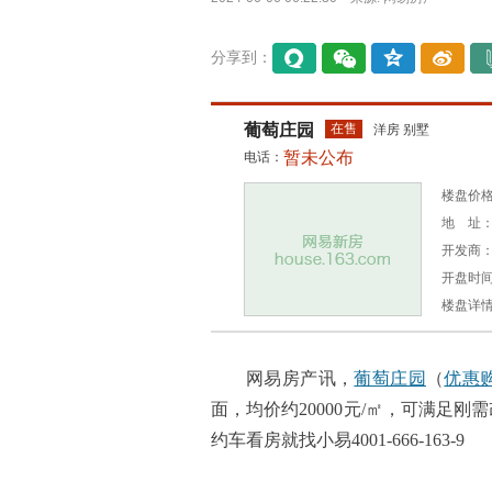
分享到：
易信
微信
QQ空
微博
间
葡萄庄园
在售
洋房 别墅
暂未公布
电话：
楼盘价格：
地 址：
开发商
开盘时间：
楼盘详
网易房产讯，
葡萄庄园
（
优惠
面，均价约20000元/㎡，可满足刚
约车看房就找小易4001-666-163-9