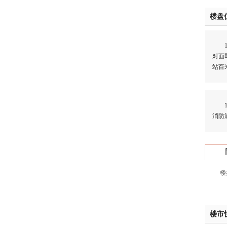
姚先
楼盘
黄先
于女
1、
黄先
对面
胡先
站百
邓先
蒋女
陈先
1、
杨先
消防
章先
周先
林女
郑先
楼
谢女
魏女
吴先
韩女
楼市
蔡女