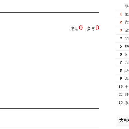
楼
1
恒
2
尚
0
0
跟贴
参与
3
金
4
华
5
联
6
恒
7
万
8
龙
9
海
10
十
11
颐
12
京
大画