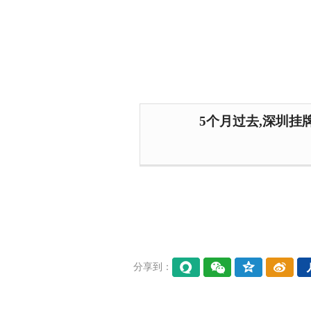
5个月过去,深圳挂
分享到：
易信
微信
QQ空
微博
间