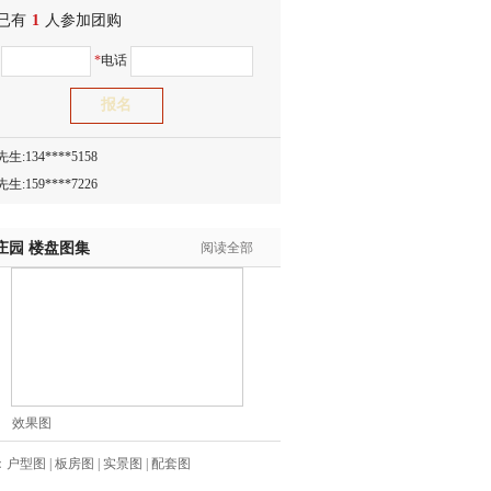
已有
生:150****0731
1
人参加团购
生:138****8083
名
*
电话
士:186****7681
生:159****3332
生:134****5158
生:159****7226
生:138****8967
士:136****3668
生:136****9618
庄园
楼盘图集
阅读全部
士:135****3735
士:138****0324
生:139****9780
士:158****2390
士:138****2322
士:183****9105
效果图
生:139****8548
姐:139****6438
：
户型图
|
板房图
|
实景图
|
配套图
生:139****7316