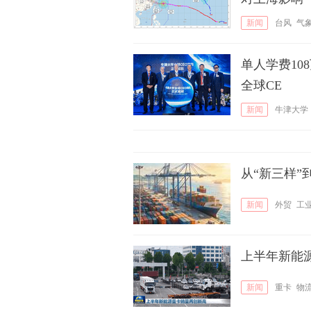
新闻
台风
气
单人学费10
全球CE
新闻
牛津大学
从“新三样”
新闻
外贸
工
上半年新能
新闻
重卡
物