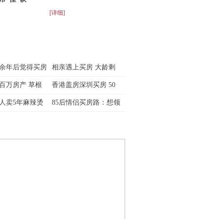
[详细]
余年后觉得买房
相亲遇上买房 大龄剩
百万房产 草根
香港盖房深圳买房 50
人卖5年麻辣烫
85后情侣买房路：想领