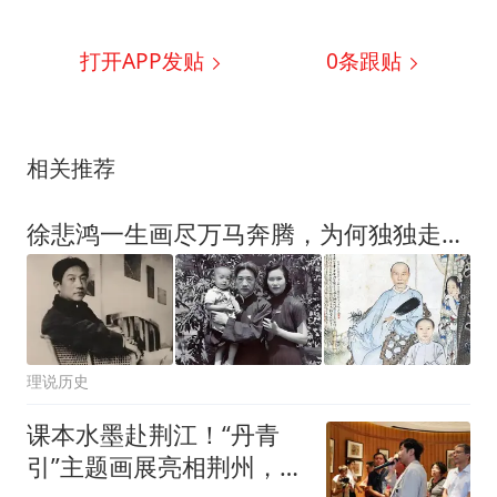
打开APP发贴
0
条跟贴
相关推荐
徐悲鸿一生画尽万马奔腾，为何独独走不出7岁长子的夭折之痛？偏执与悔恨，才是大师最真实的人性底色
理说历史
课本水墨赴荆江！“丹青
引”主题画展亮相荆州，点