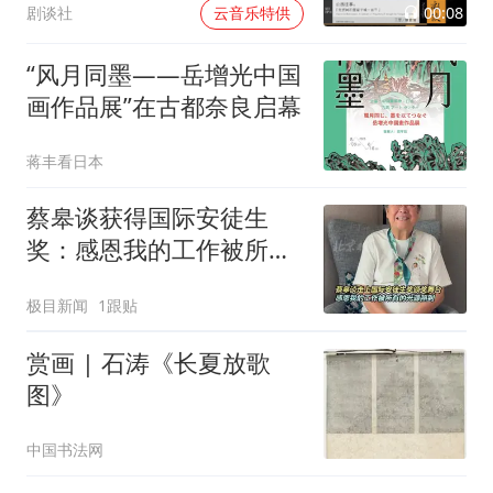
00:08
剧谈社
云音乐特供
“风月同墨——岳增光中国
画作品展”在古都奈良启幕
蒋丰看日本
蔡皋谈获得国际安徒生
奖：感恩我的工作被所有
的光源照到
极目新闻
1跟贴
赏画 | 石涛《长夏放歌
图》
中国书法网