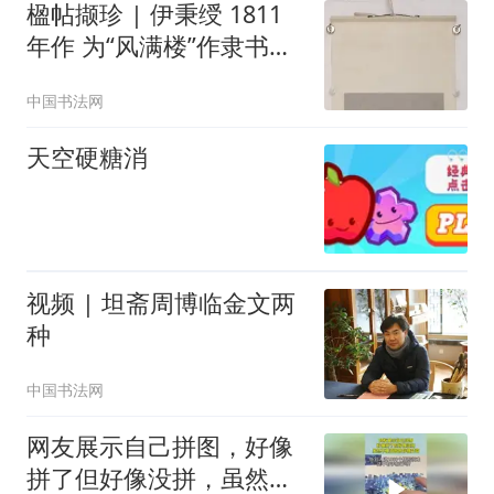
楹帖撷珍 | 伊秉绶 1811
年作 为“风满楼”作隶书五
言联
中国书法网
天空硬糖消
视频 | 坦斋周博临金文两
种
中国书法网
网友展示自己拼图，好像
拼了但好像没拼，虽然不