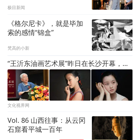
亮文旅美育新场景
极目新闻
《格尔尼卡》，就是毕加
索的感情“锦盒”
梵高的小新
“王沂东油画艺术展”昨日在长沙开幕，展期至9月20日
文化视界网
Vol. 86 山西往事：从云冈
石窟看平城一百年