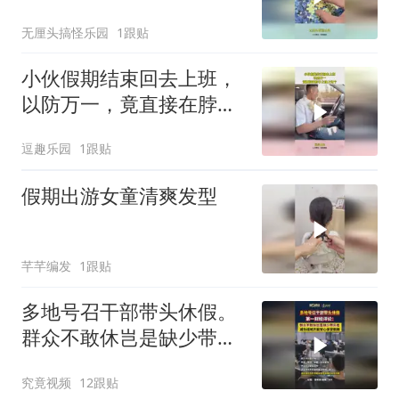
懂拼图但你懂梵高
无厘头搞怪乐园
1跟贴
小伙假期结束回去上班，
以防万一，竟直接在脖子
上挂上这个
逗趣乐园
1跟贴
假期出游女童清爽发型
芊芊编发
1跟贴
多地号召干部带头休假。
群众不敢休岂是缺少带头
者，减负疏堵方能安心享
究竟视频
12跟贴
受假期