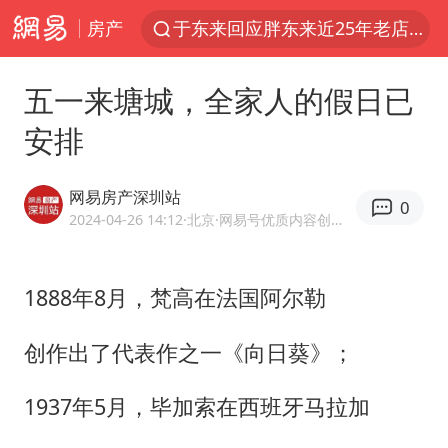
房产
于东来回应胖东来近25年老店年底关闭
浙江省委书记：该停下的坚决停下来
五一来塘城，全家人的假日已
中国籍豪华游艇富商之子在泰国被杀
安排
白海豚北上或致京津冀暴雨
美将每月供乌爱国者拦截导弹
网易房产深圳站
0
国足U17与阿森纳决赛取消 并列冠军
2024-04-26 14:12
·北京
·网易号优质内容创作者
10余省份将出现强风雨 局地特大暴雨
1888年8月，梵高在法国阿尔勒
世界第1特鲁姆普斯诺克中国赛一轮游
新疆一婚礼线上邀请引热议
创作出了代表作之一《向日葵》；
《龙餐馆》 冲奖
1937年5月，毕加索在西班牙马拉加
上门女婿出轨女邻居多年被判重婚罪