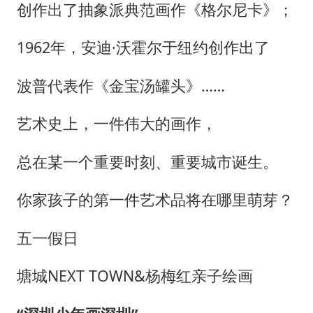
构建更高水平的全民健身公共服务体系
创作出了抽象派典范画作《格尔尼卡》；
韩军前线部队连曝丑闻
1962年，安迪·沃霍尔于纽约创作出了
云南一男子胃中取出180颗铁钉
奋力开创中国式现代化建设新局面
波普代表作《金宝汤罐头》……
艺术史上，一件伟大的画作，
总在某一个重要时刻、重要城市诞生。
你家孩子的第一件艺术品将在哪里萌芽？
五一假日
塘城NEXT TOWN&杨梅红亲子绘画