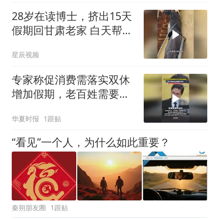
28岁在读博士，挤出15天
假期回甘肃老家 白天帮忙
干活，晚上完成自己学业
星辰视频
专家称促消费需落实双休
增加假期，老百姓需要有
更多的假期
华夏时报
1跟贴
“看见”一个人，为什么如此重要？
秦朔朋友圈
1跟贴