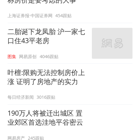
上海证券报·中国证券网
454跟贴
二胎诞下龙凤胎 沪一家七
口住43平老房
图集
网易原创
4046跟贴
叶檀:限购无法控制房价上
涨 证明了房地产的实力
每日经济新闻
3016跟贴
190万人将被迁出城区 置
业郊区首选洼地平谷密云
网易房产
245跟贴