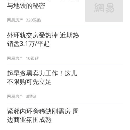
与地铁的秘密
网易房产
320跟贴
外环轨交房受热捧 近期热
销盘3.1万/平起
网易房产
10跟贴
起早贪黑卖力工作！这儿
不限购可先立足
网易房产
3跟贴
紧邻内环旁稀缺刚需房 周
边商业氛围成熟