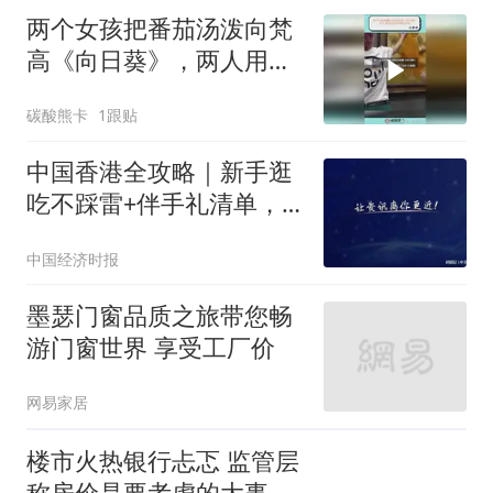
两个女孩把番茄汤泼向梵
高《向日葵》，两人用强
力胶将手掌死死粘
碳酸熊卡
1跟贴
中国香港全攻略｜新手逛
吃不踩雷+伴手礼清单，
曲奇四重奏一站式送礼首
中国经济时报
选
墨瑟门窗品质之旅带您畅
游门窗世界 享受工厂价
网易家居
楼市火热银行忐忑 监管层
称房价是要考虑的大事