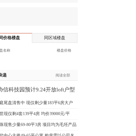
生:138****7263
士:182****8478
生:136****3612
生:150****0731
生:138****8083
同价格楼盘
同区域楼盘
士:186****7681
盘名称
楼盘价格
生:159****3332
生:134****5158
生:159****7226
生:138****8967
快递
阅读全部
士:136****3668
信科技园预计9.24开放loft户型
生:136****9618
间
士:135****3735
庭尾盘清售中 现仅剩少量183平6房大户
士:138****0324
生:139****9780
现仅剩4套139平4房 均价39000元/平
士:158****2390
珠现售少量69-80平3房 项目均为毛坯产品
士:138****2322
士:183****9105
代中心主推49-65平公寓 购房需以公司名