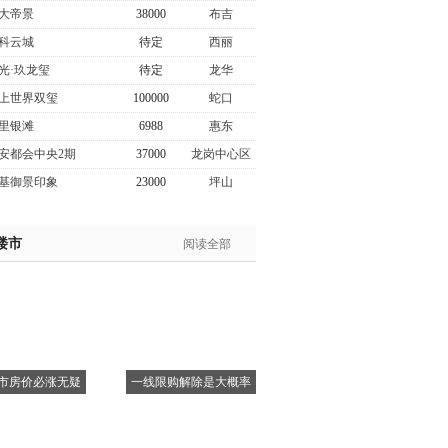
大帝景
38000
布吉
科云城
待定
西丽
光·玖龙玺
待定
龙华
上世界双玺
100000
蛇口
里银滩
6988
惠东
安都会中央2期
37000
龙岗中心区
基御景印象
23000
坪山
楼市
阅读全部
市房价必涨无疑
一线限购解除是大概率