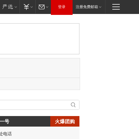
登录
注册免费邮箱
一号
火爆团购
处电话
生:150****0731