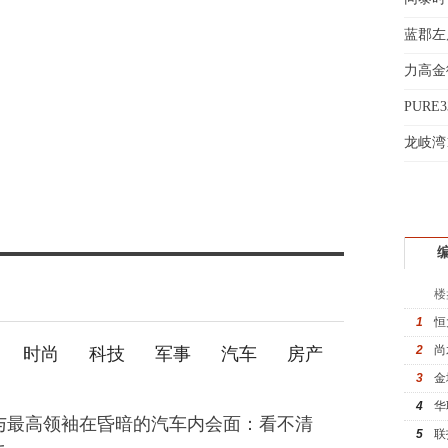
赵先
义
蓝郡左
吴小
力高金
钱先
姚先
折
PURE
黄先
起
龙岐湾
于女
黄先
楼
1
恒
2
尚
时尚
科技
军事
汽车
房产
3
金
4
华
与最高领袖在昏暗的汽车内会面：看不清
5
联