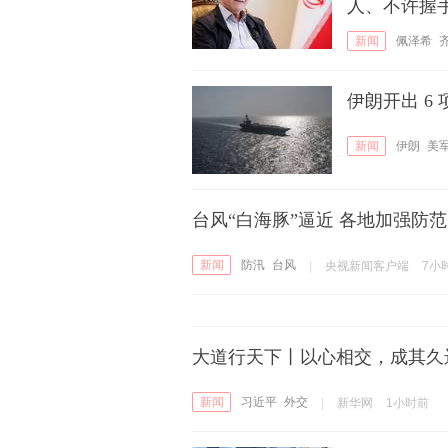
人、不许握
新闻
佩泽希
伊朗开出 6
新闻
伊朗
美
台风“白海豚”逼近 各地加强防范
新闻
防汛
台风
|
央视新闻客户端
7小
大道行天下丨以心相交，成其久
新闻
习近平
外交
|
新华网
1小时前