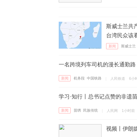
斯威士兰共
台湾民众该
新闻
斯威士兰
党
一名跨境列车司机的漫长通勤路
新闻
机务段
中国铁路
|
人民铁道
6小
学习·知行丨总书记点赞的非遗
新闻
苗绣
民族传统
|
人民网
1小时前
视频丨伊朗