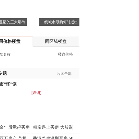
登记的三大期待
一线城市限购何时退出
同价格楼盘
同区域楼盘
盘名称
楼盘价格
专题
阅读全部
市“怪”谈
[详细]
余年后觉得买房
相亲遇上买房 大龄剩
百万房产 草根
香港盖房深圳买房 50