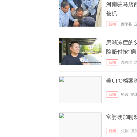
河南驻马店西
被抓
新闻
西平县
患渐冻症的
险赔付按“病
新闻
渐冻症
美UFO档
新闻
坠毁
光
富婆硬加吻
新闻
短剧
演