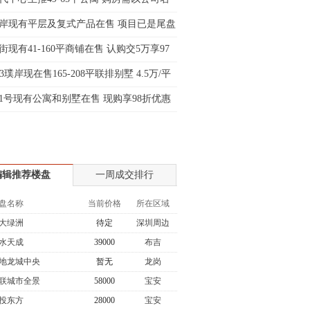
生:139****8548
岸现有平层及复式产品在售 项目已是尾盘
姐:139****6438
街现有41-160平商铺在售 认购交5万享97
生:139****7316
生:137****6367
33璞岸现在售165-208平联排别墅 4.5万/平
生:138****7263
1号现有公寓和别墅在售 现购享98折优惠
士:182****8478
生:136****3612
编辑推荐楼盘
一周成交排行
盘名称
当前价格
所在区域
大绿洲
待定
深圳周边
水天成
39000
布吉
地龙城中央
暂无
龙岗
联城市全景
58000
宝安
投东方
28000
宝安