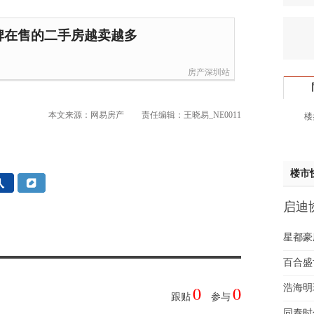
黄先
于女
牌在售的二手房越卖越多
黄先
胡先
房产深圳站
邓先
蒋女
本文来源：网易房产
责任编辑：王晓易_NE0011
楼
陈先
杨先
章先
周先
楼市
林女
启迪协
郑先
样板
谢女
星都豪
魏女
吴先
百合盛世
韩女
浩海明
0
0
蔡女
跟贴
参与
魏女
同泰时