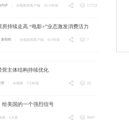
梅内伊
|
央视新闻客户端
21小时前
17713
跟贴
17713
房持续走高 “电影+”业态激发消费活力
暑期档
|
央视新闻客户端
6小时前
7
跟贴
7
经营主体结构持续优化
经营
|
央视网
7小时前
16
跟贴
16
，给美国的一个强烈信号
快报
1天前
9687
跟贴
9687