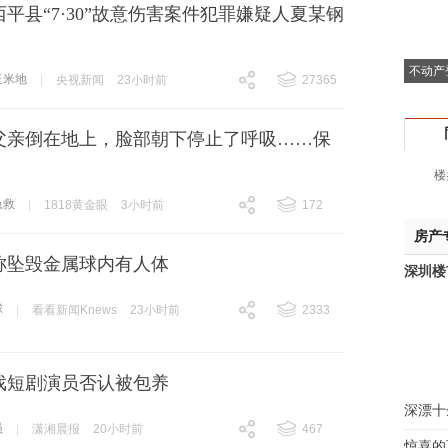
平县“7·30”故意伤害案件犯罪嫌疑人夏某钢
不动产
玉米地
|
央视新闻
23小时前
27365
跟贴
27365
父亲倒在地上，脸部朝下停止了呼吸……保
楼
急救
|
1818黄金眼
3小时前
172
跟贴
172
房产
案称坠毁金属球内有人体
深圳楼
球
|
看看新闻Knews
23小时前
2333
跟贴
2333
戏短剧演员否认被包养
深漂十
员
|
潇湘晨报
20小时前
467
惊喜的