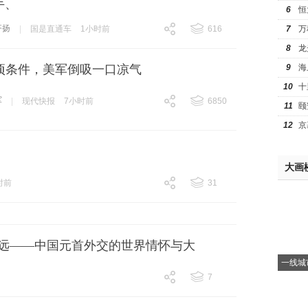
手、
6
恒
齐扬
7
万
|
国是直通车
1小时前
616
跟贴
616
8
龙
9
海
 项条件，美军倒吸一口凉气
10
十
军
|
现代快报
7小时前
6850
11
颐
跟贴
6850
12
京
大画
时前
31
跟贴
31
远——中国元首外交的世界情怀与大
一线城
7
跟贴
7