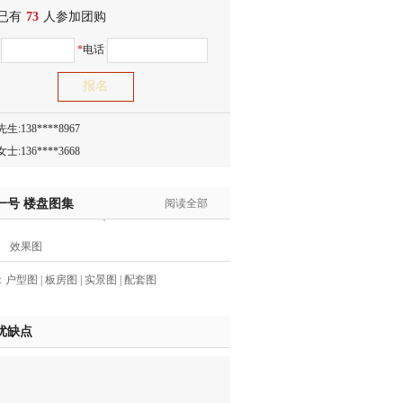
已有
生:138****8083
73
人参加团购
士:186****7681
名
*
电话
生:159****3332
生:134****5158
生:159****7226
生:138****8967
士:136****3668
生:136****9618
士:135****3735
一号
楼盘图集
阅读全部
士:138****0324
生:139****9780
效果图
士:158****2390
：
户型图
|
板房图
|
实景图
|
配套图
士:138****2322
士:183****9105
优缺点
生:139****8548
姐:139****6438
生:139****7316
生:137****6367