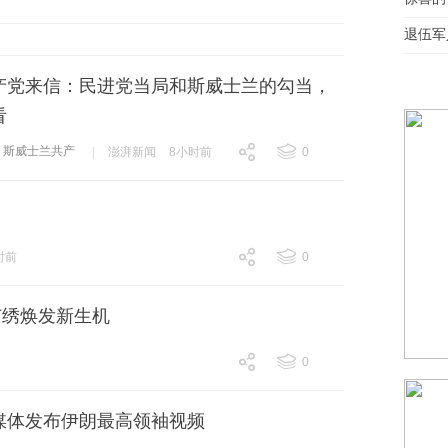
跟贴
467
退伍军
产党来信：民进党当局和斯威士兰的勾当，
看
斯威士兰共产
|
澎湃新闻
8小时前
0
跟贴
0
时前
0
跟贴
0
苗绣焕发新生机
0
跟贴
0
媒体发布伊朗最高领袖视频