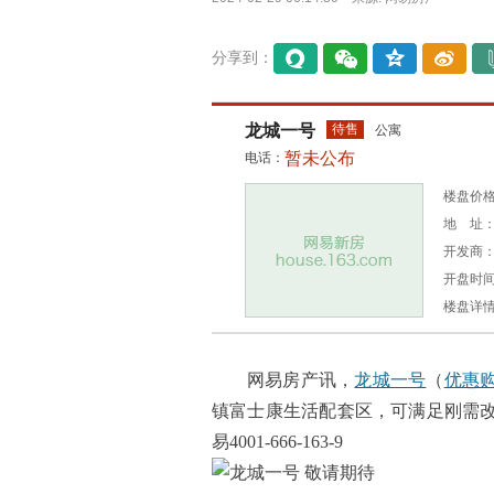
分享到：
易信
微信
QQ空
微博
间
龙城一号
待售
公寓
暂未公布
电话：
楼盘价格
地 址：
开发商
开盘时
楼盘详
网易房产讯，
龙城一号
（
优惠
镇富士康生活配套区，可满足刚需
易4001-666-163-9