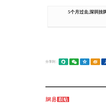
5个月过去,深圳挂
分享到：
易信
微信
QQ空
微博
间