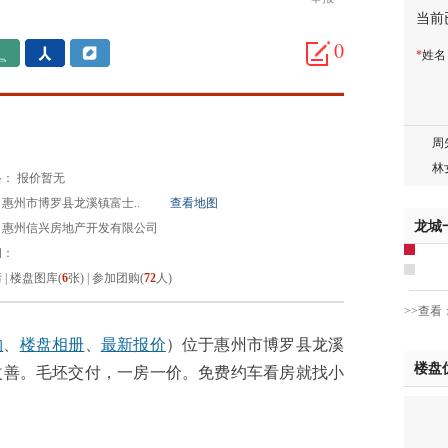
当前
邓先
蒋女
0
*
姓
陈先
杨先
章先
周先
林女
： 报价暂无
郑先
惠州市博罗县龙溪镇富士..
查看地图
谢女
龙城
：惠州信兴房地产开发有限公司
魏女
间：
吴先
情
|
楼盘图库(
6
张)
|
参加团购(
72
人)
韩女
>>查看
蔡女
魏女
购
、
楼盘相册
、
最新报价
）位于惠州市博罗县龙溪
楼盘
赵先
改善。毛坯交付，一房一价。免费约车看房就找小
吴小
钱先
姚先