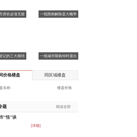
市房价必涨无疑
一线限购解除是大概率
登记的三大期待
一线城市限购何时退出
同价格楼盘
同区域楼盘
盘名称
楼盘价格
专题
阅读全部
市“怪”谈
[详细]