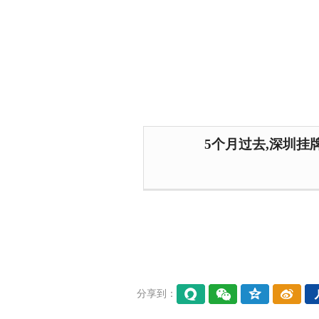
5个月过去,深圳挂
分享到：
易信
微信
QQ空
微博