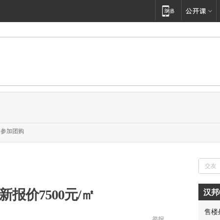
参加团购
新报价7500元/㎡
汉邦
售楼
举报