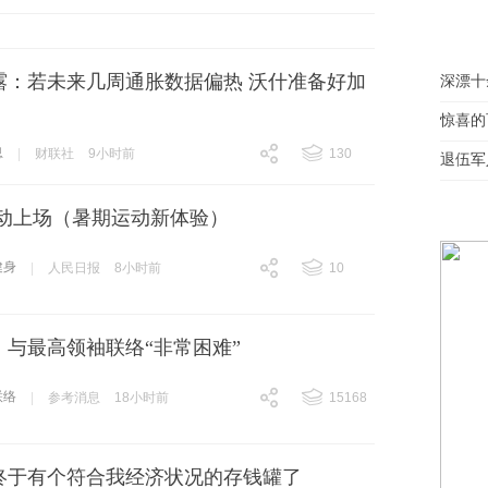
跟贴
4
露：若未来几周通胀数据偏热 沃什准备好加
深漂十
惊喜的
息
|
财联社
9小时前
130
退伍军
跟贴
130
运动上场（暑期运动新体验）
健身
|
人民日报
8小时前
10
跟贴
10
：与最高领袖联络“非常困难”
联络
|
参考消息
18小时前
15168
跟贴
15168
终于有个符合我经济状况的存钱罐了