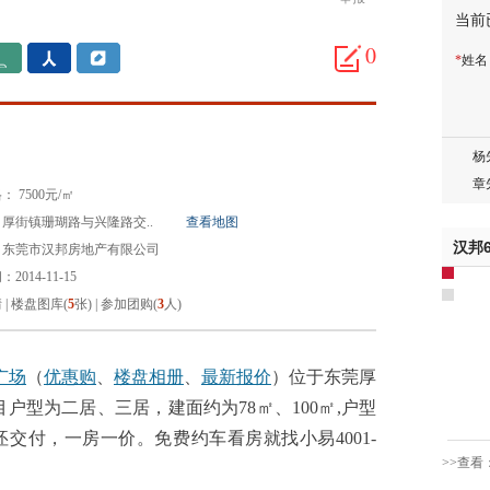
当前
胡先
0
*
姓
邓先
蒋女
陈先
杨先
章先
 7500元/㎡
周先
厚街镇珊瑚路与兴隆路交..
查看地图
林女
汉邦
：东莞市汉邦房地产有限公司
郑先
2014-11-15
谢女
情
|
楼盘图库(
5
张)
|
参加团购(
3
人)
魏女
吴先
韩女
广场
（
优惠购
、
楼盘相册
、
最新报价
）位于东莞厚
蔡女
目户型为二居、三居，建面约为78㎡、100㎡,户型
魏女
交付，一房一价。免费约车看房就找小易4001-
赵先
>>查看
吴小