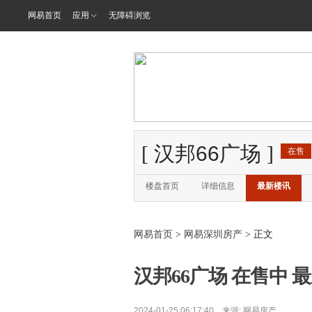
网易首页
应用
无障碍浏览
[
汉邦66广场
]
在售
楼盘首页
详细信息
最新楼讯
网易首页
>
网易深圳房产
> 正文
汉邦66广场 在售中 最
2024-01-25 06:17:40 来源:
网易房产