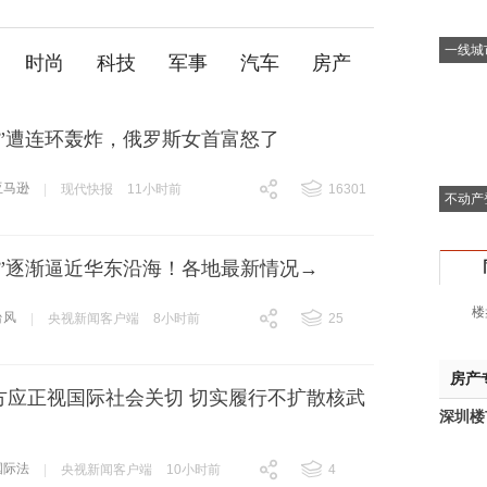
一线城
时尚
科技
军事
汽车
房产
逊”遭连环轰炸，俄罗斯女首富怒了
亚马逊
|
现代快报
11小时前
16301
不动产
跟贴
16301
豚”逐渐逼近华东沿海！各地最新情况→
楼
台风
|
央视新闻客户端
8小时前
25
跟贴
25
房产
方应正视国际社会关切 切实履行不扩散核武
深圳楼
国际法
|
央视新闻客户端
10小时前
4