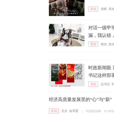
新闻
身材
美
对话一级甲
漏，我认错
新闻
韩杰
医
时政新闻眼
书记这样部
新闻
总书记
经济高质量发展里的“心”与“新”
新闻
北京
改革委
|
中国新闻网
8小时