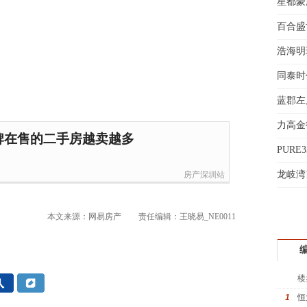
星都豪
蔡女
百合盛世
魏女
赵先
浩海明
吴小
同泰时
钱先
义
蓝郡左
姚先
黄先
力高金
于女
牌在售的二手房越卖越多
折
PURE
黄先
起
龙岐湾
房产深圳站
本文来源：网易房产
责任编辑：王晓易_NE0011
楼
1
恒