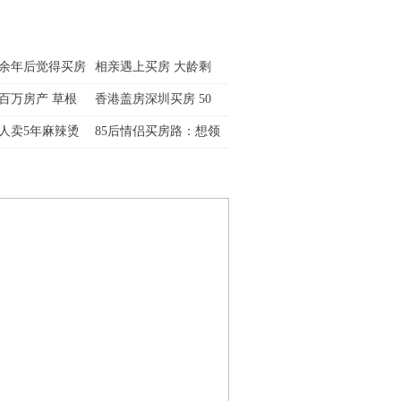
余年后觉得买房
相亲遇上买房 大龄剩
百万房产 草根
香港盖房深圳买房 50
人卖5年麻辣烫
85后情侣买房路：想领