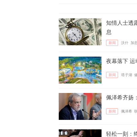
知情人士透
息
新闻
沃什
加
夜幕落下 
新闻
塔子湖
佩泽希齐扬
新闻
佩泽希
轻松一刻：