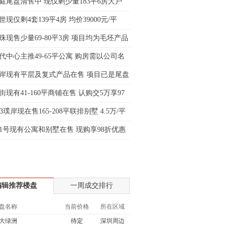
庭尾盘清售中 现仅剩少量183平6房大户
士:138****2322
现仅剩4套139平4房 均价39000元/平
士:183****9105
生:139****8548
珠现售少量69-80平3房 项目均为毛坯产品
姐:139****6438
代中心主推49-65平公寓 购房需以公司名
生:139****7316
岸现有平层及复式产品在售 项目已是尾盘
生:137****6367
生:138****7263
街现有41-160平商铺在售 认购交5万享97
士:182****8478
33璞岸现在售165-208平联排别墅 4.5万/平
生:136****3612
1号现有公寓和别墅在售 现购享98折优惠
编辑推荐楼盘
一周成交排行
盘名称
当前价格
所在区域
大绿洲
待定
深圳周边