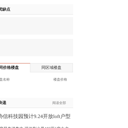
生:139****7316
优缺点
生:137****6367
生:138****7263
士:182****8478
生:136****3612
生:150****0731
生:138****8083
士:186****7681
生:159****3332
同价格楼盘
同区域楼盘
生:134****5158
生:159****7226
盘名称
楼盘价格
生:138****8967
士:136****3668
生:136****9618
快递
阅读全部
士:135****3735
士:138****0324
信科技园预计9.24开放loft户型
生:139****9780
间
士:158****2390