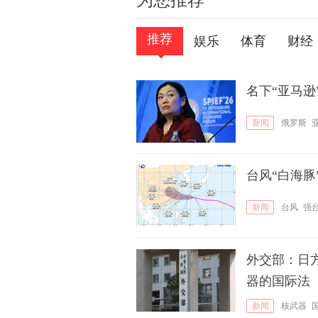
为您推荐
推荐
娱乐
体育
财经
名下“亚马
新闻
俄罗斯
台风“白海
新闻
台风
强
外交部：日
器的国际法
新闻
核武器