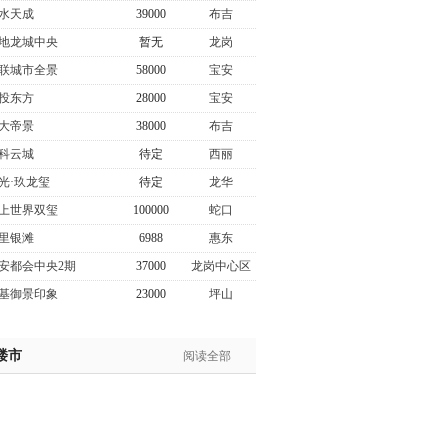
水天成
39000
布吉
地龙城中央
暂无
龙岗
联城市全景
58000
宝安
投东方
28000
宝安
大帝景
38000
布吉
科云城
待定
西丽
光·玖龙玺
待定
龙华
上世界双玺
100000
蛇口
里银滩
6988
惠东
安都会中央2期
37000
龙岗中心区
基御景印象
23000
坪山
楼市
阅读全部