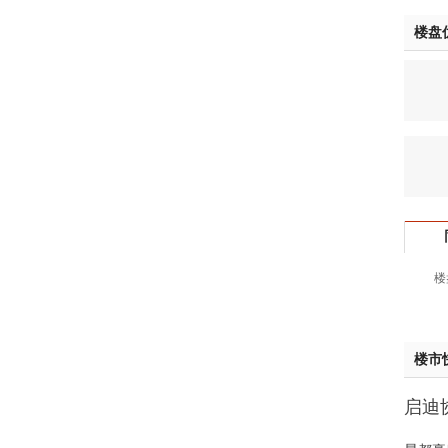
钱先
楼盘
姚先
黄先
于女
黄先
胡先
邓先
蒋女
陈先
杨先
章先
楼
周先
林女
郑先
楼市
谢女
魏女
启迪协
吴先
样板
韩女