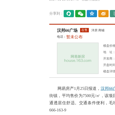
分享到：
易信
微信
QQ空
微博
间
汉邦66广场
在售
洋房 商铺
暂未公布
电话：
楼盘价格：
地 址：
开发商
开盘时间：
楼盘详
网易房产1月25日报道，
汉邦66
街镇，平均售价为7500元/㎡，该项
通透居住舒适。交通条件便利，毛坯
666-163-9