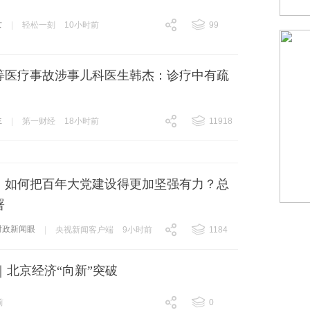
女
|
轻松一刻
10小时前
99
跟贴
99
等医疗事故涉事儿科医生韩杰：诊疗中有疏
，
生
|
第一财经
18小时前
11918
跟贴
11918
丨如何把百年大党建设得更加坚强有力？总
署
时政新闻眼
|
央视新闻客户端
9小时前
1184
跟贴
1184
｜北京经济“向新”突破
前
0