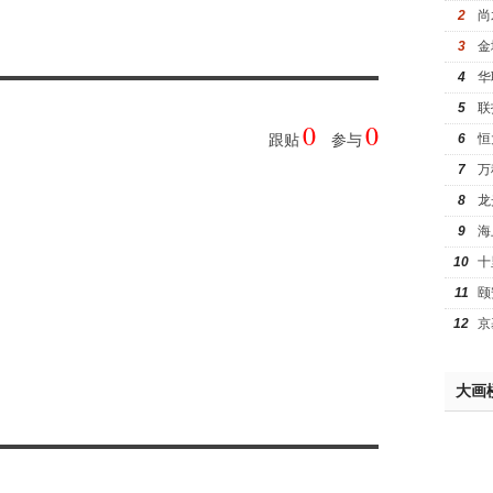
2
尚
3
金
4
华
5
联
0
0
6
恒
跟贴
参与
7
万
8
龙
9
海
10
十
11
颐
12
京
大画