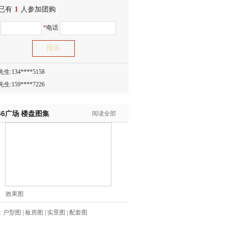
已有
1
人参加团购
生:150****0731
名
*
电话
生:138****8083
士:186****7681
生:159****3332
生:134****5158
生:159****7226
生:138****8967
士:136****3668
66广场
楼盘图集
阅读全部
生:136****9618
士:135****3735
士:138****0324
生:139****9780
士:158****2390
士:138****2322
效果图
士:183****9105
生:139****8548
：
户型图
|
板房图
|
实景图
|
配套图
姐:139****6438