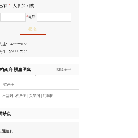
已有
1
人参加团购
生:150****0731
名
*
电话
生:138****8083
士:186****7681
生:159****3332
生:134****5158
生:159****7226
生:138****8967
士:136****3668
·柏奕府
楼盘图集
阅读全部
生:136****9618
士:135****3735
效果图
士:138****0324
：
户型图
|
板房图
|
实景图
|
配套图
生:139****9780
士:158****2390
优缺点
士:138****2322
士:183****9105
生:139****8548
通便利
姐:139****6438