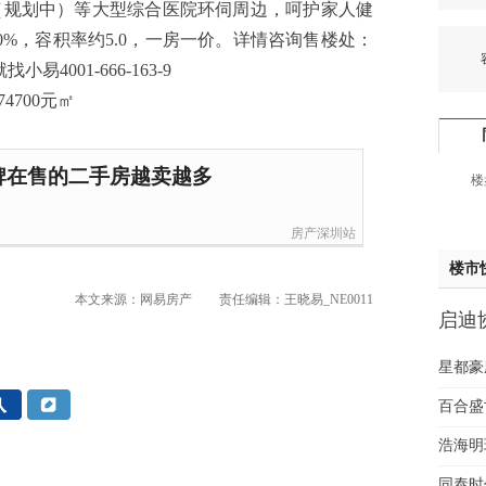
（规划中）等大型综合医院环伺周边，呵护家人健
钱先
%，容积率约5.0，一房一价。详情咨询售楼处：
姚先
容
找小易4001-666-163-9
黄先
于女
黄先
胡先
牌在售的二手房越卖越多
楼
邓先
蒋女
房产深圳站
陈先
杨先
楼市
章先
本文来源：网易房产
责任编辑：王晓易_NE0011
启迪协
周先
样板
林女
星都豪
郑先
谢女
百合盛世
魏女
浩海明
吴先
韩女
同泰时