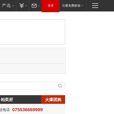
登录
注册免费邮箱
·柏奕府
火爆团购
075536669999
处电话