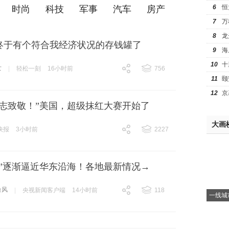
6
恒
时尚
科技
军事
汽车
房产
7
万
8
龙
终于有个符合我经济状况的存钱罐了
9
海
10
十
女
|
轻松一刻
16小时前
756
11
颐
跟贴
756
12
京
同志致敬！”美国，超级抹红大赛开始了
大画
快报
3小时前
2227
跟贴
2227
豚”逐渐逼近华东沿海！各地最新情况→
台风
|
央视新闻客户端
14小时前
118
一线城
跟贴
118