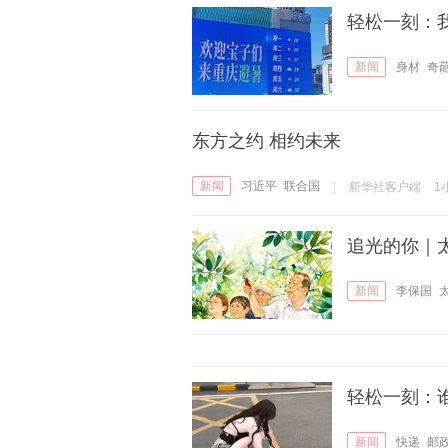
轻松一刻：
新闻
身材
奇
东方之约 相约未来
新闻
习近平
联合国
|
新华社客户端
1
追光的你｜
新闻
李保国
轻松一刻：
新闻
快递
邮