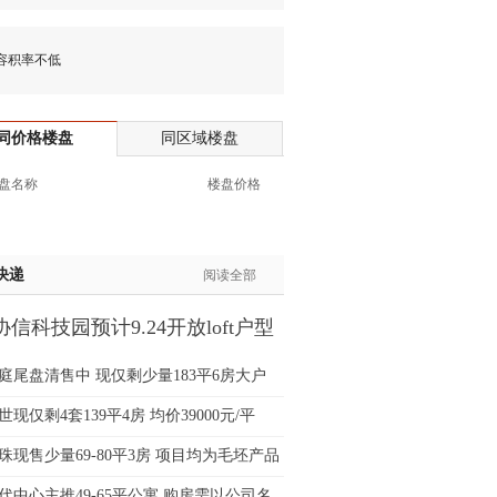
生:139****7316
生:137****6367
积率不低
生:138****7263
士:182****8478
生:136****3612
同价格楼盘
同区域楼盘
生:150****0731
盘名称
楼盘价格
生:138****8083
士:186****7681
生:159****3332
生:134****5158
快递
阅读全部
生:159****7226
信科技园预计9.24开放loft户型
生:138****8967
间
士:136****3668
庭尾盘清售中 现仅剩少量183平6房大户
生:136****9618
士:135****3735
现仅剩4套139平4房 均价39000元/平
士:138****0324
珠现售少量69-80平3房 项目均为毛坯产品
生:139****9780
士:158****2390
代中心主推49-65平公寓 购房需以公司名