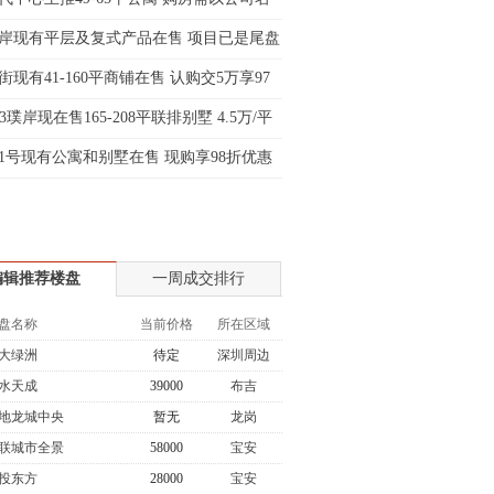
士:138****2322
岸现有平层及复式产品在售 项目已是尾盘
士:183****9105
街现有41-160平商铺在售 认购交5万享97
生:139****8548
姐:139****6438
33璞岸现在售165-208平联排别墅 4.5万/平
生:139****7316
1号现有公寓和别墅在售 现购享98折优惠
生:137****6367
生:138****7263
士:182****8478
生:136****3612
编辑推荐楼盘
一周成交排行
盘名称
当前价格
所在区域
大绿洲
待定
深圳周边
水天成
39000
布吉
地龙城中央
暂无
龙岗
联城市全景
58000
宝安
投东方
28000
宝安