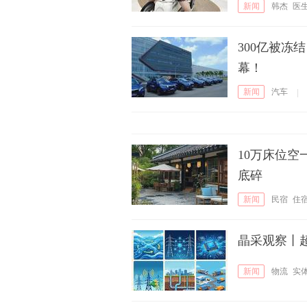
新闻
韩杰
医
300亿被
幕！
新闻
汽车
|
10万床位空
底碎
新闻
民宿
住
晶采观察丨超
新闻
物流
实