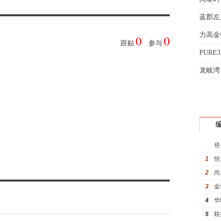
蔡女
义
蓝郡左
魏女
力高金
赵先
0
0
跟贴
参与
吴小
折
PURE
钱先
起
龙岐湾
姚先
黄先
于女
黄先
楼
1
恒
2
尚
3
金
4
华
5
联