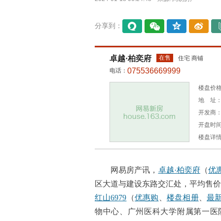
分享到：
易信
微信
QQ空
微博
间
卓越·柏奕府
在售
住宅 商铺
075536669999
电话：
楼盘价格：
地 址：
开发商
开盘时间
楼盘详
网易房产讯，
卓越·柏奕府
（
优
区大道与建设东路交汇处，平均售价为74
红山6979
（
优惠购
、
楼盘相册
、
最
物中心、广州医科大学附属第一医