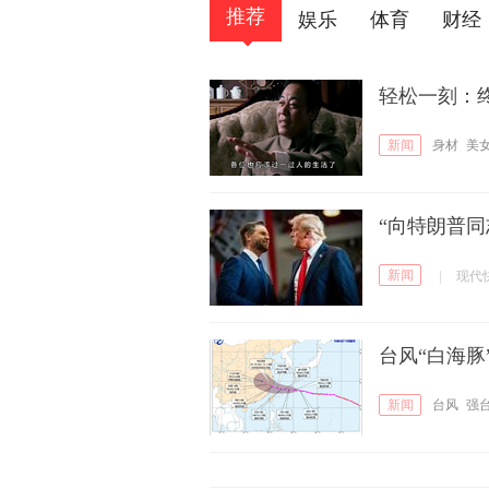
推荐
娱乐
体育
财经
轻松一刻：
新闻
身材
美
“向特朗普
新闻
|
现代
台风“白海
新闻
台风
强