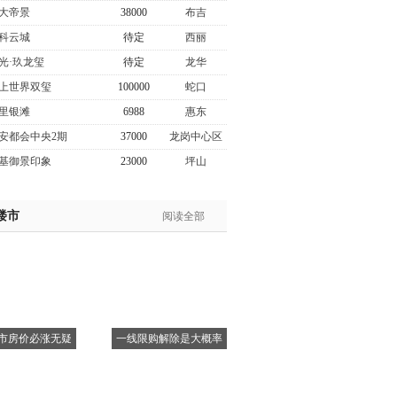
大帝景
38000
布吉
科云城
待定
西丽
光·玖龙玺
待定
龙华
上世界双玺
100000
蛇口
里银滩
6988
惠东
安都会中央2期
37000
龙岗中心区
基御景印象
23000
坪山
楼市
阅读全部
市房价必涨无疑
一线限购解除是大概率