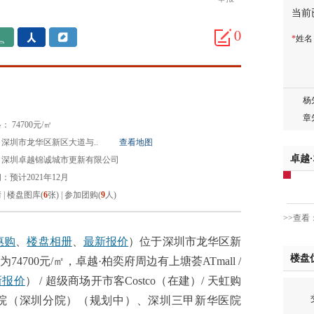
当前
胡先
0
*
姓
邓先
蒋女
陈先
杨先
章先
 74700元/㎡
周先
深圳市龙华区新区大道与..
查看地图
林女
卓越
：深圳卓越锦诚城市更新有限公司
郑先
：预计2021年12月
谢女
情
|
楼盘图库(
6
张)
|
参加团购(
9
人)
魏女
>>查看
吴先
韩女
惠购
、
楼盘相册
、
最新报价
）位于深圳市龙华区新
楼盘
蔡女
700元/㎡，卓越·柏奕府周边有上塘荟ATmall /
魏女
新报价
） / 超级商场开市客Costco（在建）/ 天虹购
赵先
交
院（深圳分院）（规划中）、深圳三甲新华医院
吴小