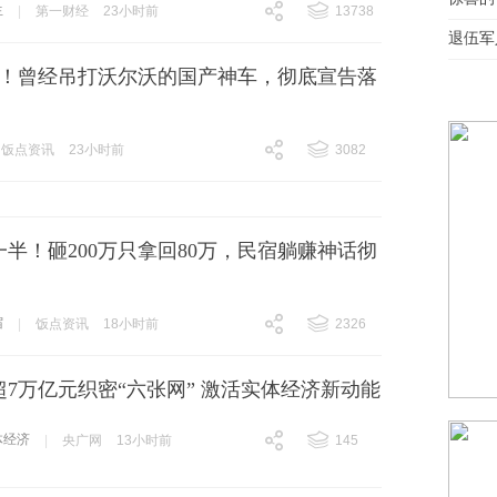
生
|
第一财经
23小时前
13738
跟贴
13738
退伍军
冻结！曾经吊打沃尔沃的国产神车，彻底宣告落
饭点资讯
23小时前
3082
跟贴
3082
一半！砸200万只拿回80万，民宿躺赚神话彻
宿
|
饭点资讯
18小时前
2326
跟贴
2326
7万亿元织密“六张网” 激活实体经济新动能
体经济
|
央广网
13小时前
145
跟贴
145