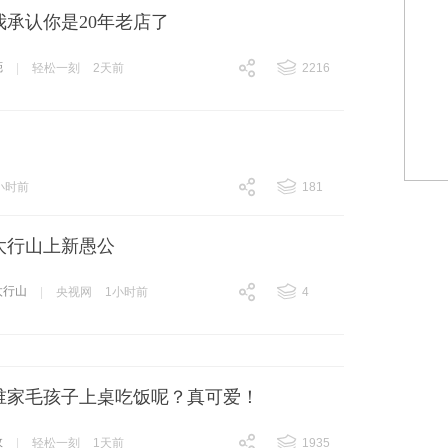
我承认你是20年老店了
葩
|
轻松一刻
2天前
2216
跟贴
2216
小时前
181
跟贴
181
太行山上新愚公
太行山
|
央视网
1小时前
4
跟贴
4
谁家毛孩子上桌吃饭呢？真可爱！
政
|
轻松一刻
1天前
1935