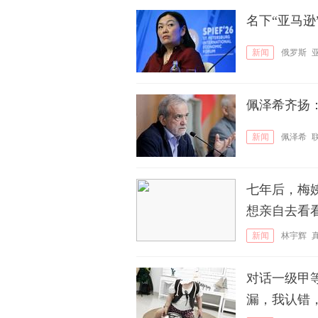
名下“亚马
新闻
俄罗斯
佩泽希齐扬
新闻
佩泽希
七年后，梅
想亲自去看
新闻
林宇辉
对话一级甲
漏，我认错