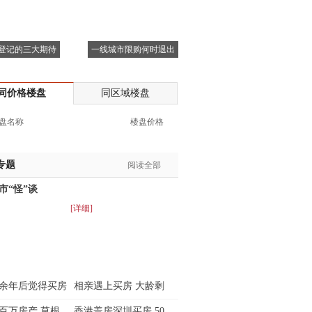
登记的三大期待
一线城市限购何时退出
同价格楼盘
同区域楼盘
盘名称
楼盘价格
专题
阅读全部
市“怪”谈
[详细]
余年后觉得买房
相亲遇上买房 大龄剩
百万房产 草根
香港盖房深圳买房 50