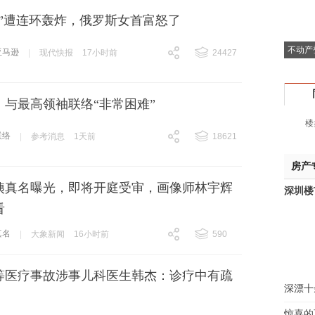
逊”遭连环轰炸，俄罗斯女首富怒了
不动产
亚马逊
|
现代快报
17小时前
24427
跟贴
24427
：与最高领袖联络“非常困难”
楼
联络
|
参考消息
1天前
18621
跟贴
18621
房产
姨真名曝光，即将开庭受审，画像师林宇辉
深圳楼
看
真名
|
大象新闻
16小时前
590
跟贴
590
等医疗事故涉事儿科医生韩杰：诊疗中有疏
深漂十
，
惊喜的