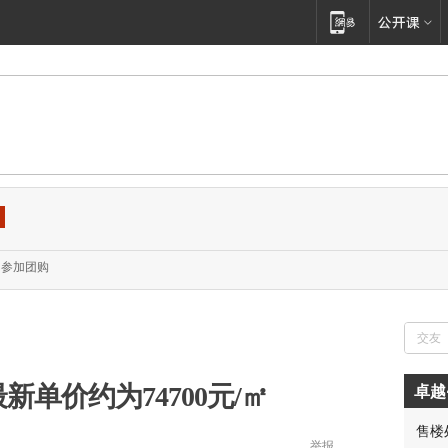
参加团购
新单价约为74700元/㎡
卓越
售楼
举报