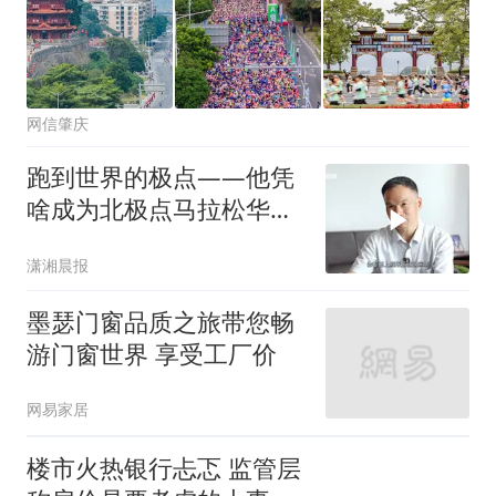
网信肇庆
跑到世界的极点——他凭
啥成为北极点马拉松华人
首冠
潇湘晨报
墨瑟门窗品质之旅带您畅
游门窗世界 享受工厂价
网易家居
楼市火热银行忐忑 监管层