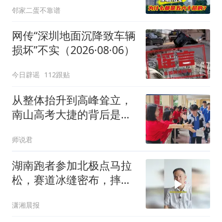
邻家二蛋不靠谱
网传“深圳地面沉降致车辆
损坏”不实（2026·08·06）
今日辟谣
112跟贴
从整体抬升到高峰耸立，
南山高考大捷的背后是什
么？
师说君
湖南跑者参加北极点马拉
松，赛道冰缝密布，摔跤
三次，仍一路保持领先优
潇湘晨报
势夺冠