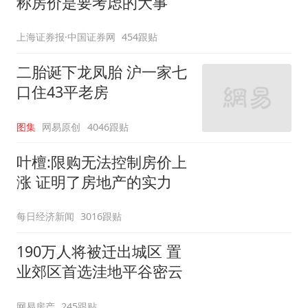
称房价是要考虑的大事
上海证券报·中国证券网
454跟贴
二胎诞下龙凤胎 沪一家七
口住43平老房
图集
网易原创
4046跟贴
叶檀:限购无法控制房价上
涨 证明了房地产的实力
每日经济新闻
3016跟贴
190万人将被迁出城区 置
业郊区首选洼地平谷密云
网易房产
245跟贴