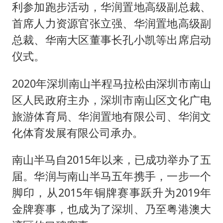
船舶避风项目停工 多地全力防台风
利参加跑步活动，华润置地高级副总裁、
我国编制完成新版全月地质图
首席人力资源官张立强、华润置地高级副
“深圳地面沉降致车辆损坏”不实
总裁、华南大区董事长孔小凯等出席启动
仪式。
男子结婚8年发现3个女儿均非亲生
奋进开新局 实干挑大梁
2020年深圳南山半程马拉松由深圳市南山
区人民政府主办，深圳市南山区文化广电
旅游体育局、华润置地有限公司、华润文
化体育发展有限公司承办。
南山半马自2015年以来，已成功举办了五
届。华润与南山半马五年携手，一步一个
脚印，从2015年铜牌赛事跃升为2019年
金牌赛事，也成为了深圳、乃至粤港澳大