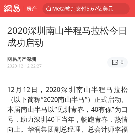
房产
台风白海豚逼近 暴雨大暴雨来袭
47岁妈妈突然产女 26岁女儿：很震惊
2020深圳南山半程马拉松今日
阿根廷足协发文力挺因凡蒂诺
成功启动
中国稀土盘中涨停
A股开盘：民爆、CPO等概念走强
网易房产深圳
0
日本广岛民众举行游行反对政府行径
2020-12-12 22:27
21楼高空抛物嫌疑人被拘留
12月12日，2020深圳南山半程马拉松
男子杀人后逃进深山21年活得像野人
（以下简称“2020南山半马”）正式启动。
日韩股市高开跳水 SK海力士下挫转跌
本届南山半马以“见圳青春，40有你”为口
台风白海豚最新路径研判来了
号，助力深圳40正当年，畅跑青春，热情
OpenAI为免费用户升级GPT-5.6 Luna
向上。华润集团副总经理、总会计师李福