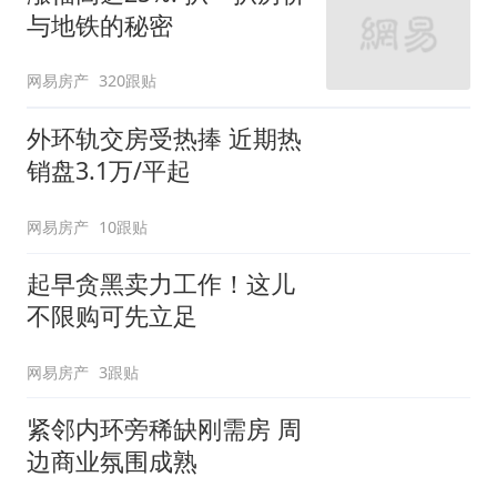
与地铁的秘密
网易房产
320跟贴
外环轨交房受热捧 近期热
销盘3.1万/平起
网易房产
10跟贴
起早贪黑卖力工作！这儿
不限购可先立足
网易房产
3跟贴
紧邻内环旁稀缺刚需房 周
边商业氛围成熟