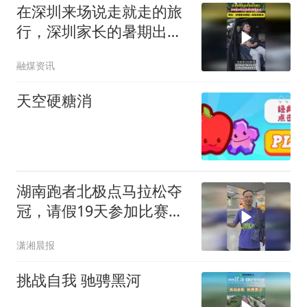
在深圳来场说走就走的旅
行，深圳家长的暑期出游
选择更加多元
融煤资讯
天空硬糖消
湖南跑者北极点马拉松夺
冠，请假19天参加比赛，
回家第一件事是上班
潇湘晨报
挑战自我 驰骋黑河