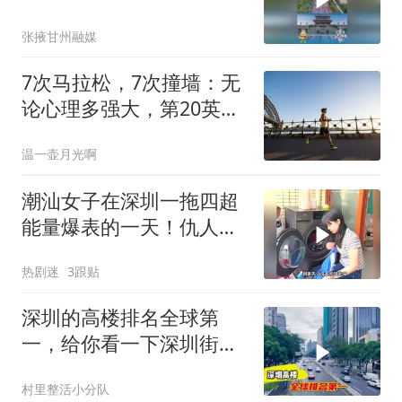
张掖甘州融媒
7次马拉松，7次撞墙：无
论心理多强大，第20英里
总会找到你
温一壶月光啊
潮汕女子在深圳一拖四超
能量爆表的一天！仇人看
了都得释怀
热剧迷
3跟贴
深圳的高楼排名全球第
一，给你看一下深圳街头
有多繁华
村里整活小分队