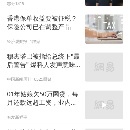
志哥1319
香港保单收益要被征税？
保险公司已在调整产品
经济观察报
1跟贴
穆杰塔巴被指给总统下"最
后警告" 爆料人发声意味
深长
中国新闻周刊
6525跟贴
01年姑娘欠50万网贷，每
月还款远超工资，业内人
士直言别挣扎了
右发新鲜事