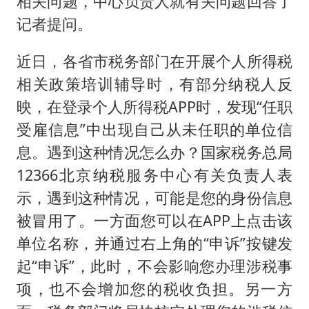
相关问题，中心负责人就有关问题回答了
台州《告全体市民书》：非必要不外出
记者提问。
泰国校园枪击事件已致8死30余伤
光伏八巨头签署“不低于成本价”倡议
近日，各省市税务部门在开展个人所得税
胡彦斌获《歌手2026》歌王
相关政策培训辅导时，有部分纳税人反
映，在登录个人所得税APP时，发现“任职
宇树王兴兴被问了360多个问题
受雇信息”中出现自己从未任职的单位信
79岁老人被城管撞倒后离世案一审开庭
息。遇到这种情况怎么办？国家税务总局
2名小孩玩手机低头幅度近乎折叠
12366北京纳税服务中心有关负责人表
四川宜宾地震网友称睡觉被摇醒
示，遇到这种情况，可能是您的身份信息
夯实基础开新局
被冒用了。一方面您可以在APP上点击该
单位名称，并通过右上角的“申诉”按键发
起“申诉”，此时，不会影响您办理涉税事
项，也不会增加您的税收负担。另一方