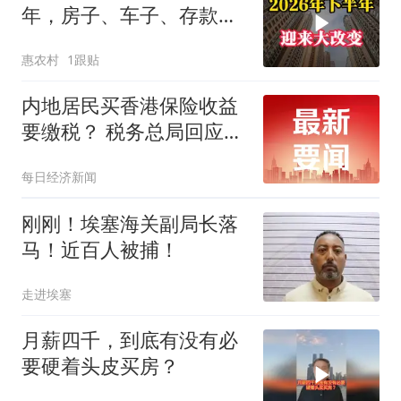
年，房子、车子、存款或
将迎来“大改变”
惠农村
1跟贴
内地居民买香港保险收益
要缴税？ 税务总局回应：
并非新政，更不是专门针
每日经济新闻
对香港保险市场，无需过
度解读
刚刚！埃塞海关副局长落
马！近百人被捕！
走进埃塞
月薪四千，到底有没有必
要硬着头皮买房？