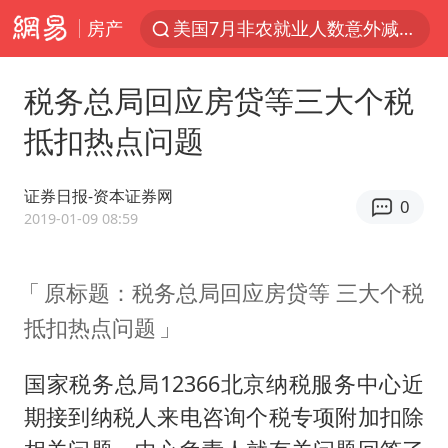
房产
美国7月非农就业人数意外减少2.3万人
香港宏福苑火灾或由烟头引起
税务总局回应房贷等三大个税
“电影+”如何激发千亿级消费新活力？
抵扣热点问题
台风白海豚闭眼了
浙江海事局启动Ⅰ级防台应急响应
证券日报-资本证券网
0
泰国初中生饮弹自尽前开了26枪
2019-01-09 08:59
云南一地村民过火把节意外灼伤16人
原标题：税务总局回应房贷等 三大个税
预计“白海豚”明晚将在浙江舟山到福建福鼎一带沿海登陆
抵扣热点问题
用AI造出新病毒意味着什么
美股创4月份以来最大单周涨幅
国家税务总局12366北京纳税服务中心近
王虹邓煜的同学获统计学界诺贝尔奖
期接到纳税人来电咨询个税专项附加扣除