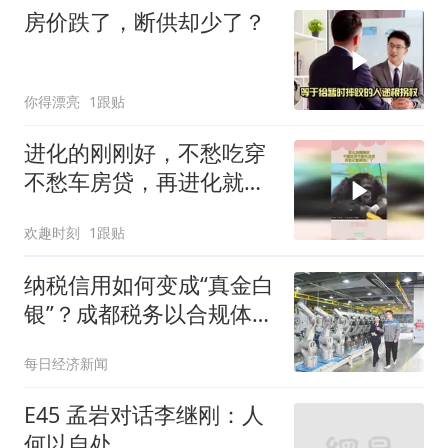
房价跌了，断供却少了？
你得漂亮
1跟贴
进化的刚刚好，不愁吃穿
不愁车房贷，再进化就要
进厂了
欢趣时刻
1跟贴
纳税信用如何变成“真金白
银”？成都税务以合规体系
建设护航高质量发展
每日经济新闻
E45 孟岩对话李继刚：人
何以自处