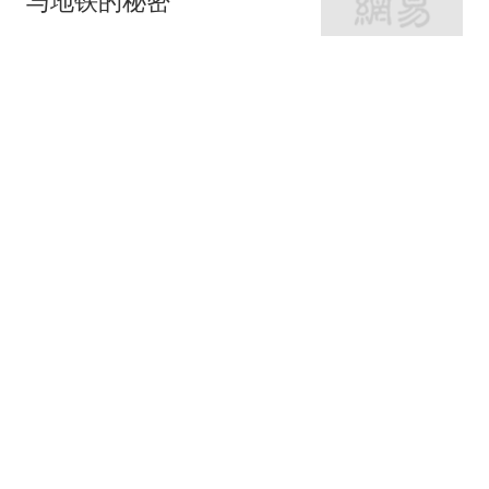
与地铁的秘密
网易房产
320跟贴
外环轨交房受热捧 近期热
销盘3.1万/平起
网易房产
10跟贴
起早贪黑卖力工作！这儿
不限购可先立足
网易房产
3跟贴
紧邻内环旁稀缺刚需房 周
边商业氛围成熟
网易房产
14跟贴