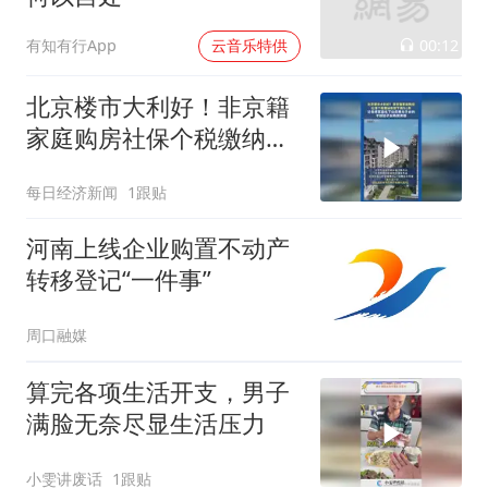
00:12
有知有行App
云音乐特供
北京楼市大利好！非京籍
家庭购房社保个税缴纳年
限下调为1年
每日经济新闻
1跟贴
河南上线企业购置不动产
转移登记“一件事”
周口融媒
算完各项生活开支，男子
满脸无奈尽显生活压力
小雯讲废话
1跟贴