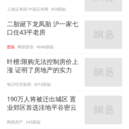
上海证券报·中国证券网
454跟贴
二胎诞下龙凤胎 沪一家七
口住43平老房
图集
网易原创
4046跟贴
叶檀:限购无法控制房价上
涨 证明了房地产的实力
每日经济新闻
3016跟贴
190万人将被迁出城区 置
业郊区首选洼地平谷密云
网易房产
245跟贴