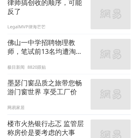
律师搞创收的顺序，可能
反了
LegalMVP律海芒芒
佛山一中学招聘物理教
师，笔试前13名均遭淘
汰？教育局：已叫停招
极目新闻
8820跟贴
聘，成立调查组全面核查
墨瑟门窗品质之旅带您畅
游门窗世界 享受工厂价
网易家居
楼市火热银行忐忑 监管层
称房价是要考虑的大事