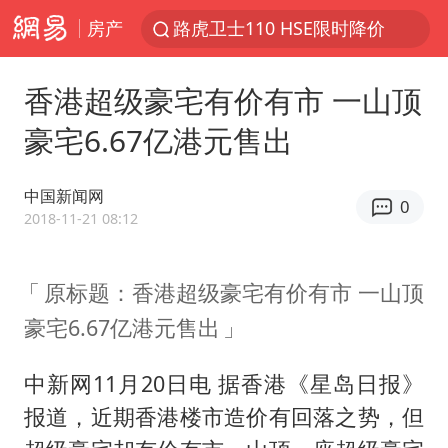
房产
路虎卫士110 HSE限时降价
我国发现稀散金属独立新矿物——乌斯河锗矿
香港超级豪宅有价有市 一山顶
上海鼓励居家办公
豪宅6.67亿港元售出
多地银行上调存款利率
新疆生产建设兵团生态环境局原局长被查
中国新闻网
0
朱一龙的鼻子怎么了
2018-11-21 08:12
5万元以下微型代步车集体遇冷
原标题：香港超级豪宅有价有市 一山顶
大疆错失宇树
豪宅6.67亿港元售出
费大厨口号更改 不再宣传小炒肉大王
周星驰妈妈现身香港首映礼
中新网11月20日电 据香港《星岛日报》
上海地铁4条线路全线停运
报道，近期香港楼市造价有回落之势，但