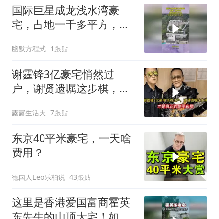
国际巨星成龙浅水湾豪
宅，占地一千多平方，目
前价值30个亿
幽默方程式
1跟贴
谢霆锋3亿豪宅悄然过
户，谢贤遗嘱这步棋，才
是真正的高明布局
露露生活天
7跟贴
东京40平米豪宅，一天啥
费用？
德国人Leo乐柏说
43跟贴
这里是香港爱国富商霍英
东先生的山顶大宅！如今