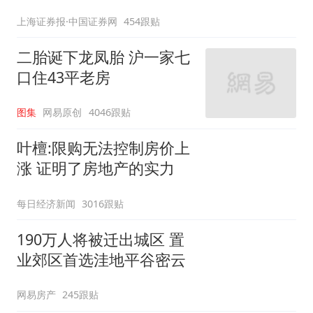
上海证券报·中国证券网
454跟贴
二胎诞下龙凤胎 沪一家七
口住43平老房
图集
网易原创
4046跟贴
叶檀:限购无法控制房价上
涨 证明了房地产的实力
每日经济新闻
3016跟贴
190万人将被迁出城区 置
业郊区首选洼地平谷密云
网易房产
245跟贴