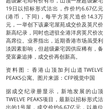
超级豪宅却有价有市，山顶一座超级豪宅
4.2平卫生间补漏注胶花1.55万
19日以招标形式沽出，作价约6.67亿元
56岁刘奕君跟13岁女儿合跳
(港币，下同)，每平方英尺造价14.3万
三预警齐发 11个省份有大到暴雨
元，一举创下该豪宅屋苑成交价及英尺价
“还不如不放假”
新高纪录，同时也进驻全港洋房英尺价次
梅婷12岁女儿百花奖发言
高席位。业界指出，近期香港市场虽受利
从科技创新看开局起步的时与势
淡因素影响，但超级豪宅因供应稀有，备
受富豪追捧，成交价再创新高。
资料图：香港山顶加列山道TWELVE
PEAKS公寓。图片来源：CFP视觉中国
据成交纪录册显示，新地发展的山顶
TWELVE PEAKS项目，最新以招标形式沽
出的1号屋，成交价约6.67亿元，以单位