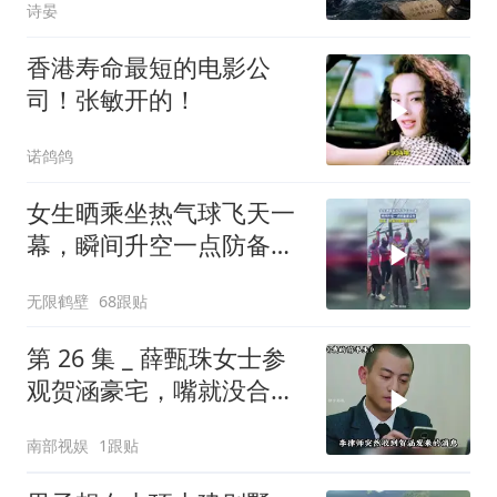
诗晏
香港寿命最短的电影公
司！张敏开的！
诺鸽鸽
女生晒乘坐热气球飞天一
幕，瞬间升空一点防备都
没有
无限鹤壁
68跟贴
第 26 集 _ 薛甄珠女士参
观贺涵豪宅，嘴就没合上
过
南部视娱
1跟贴