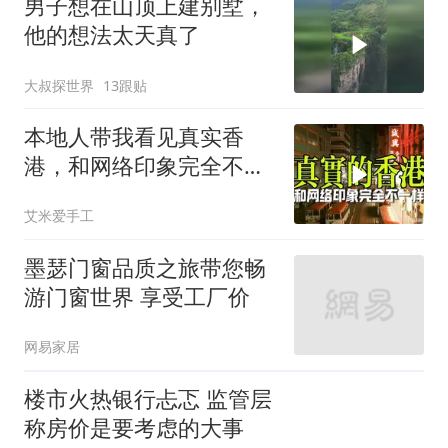
男子想在山顶上建别墅，
他的想法太天真了
大叔探世界
13跟贴
本地人带我看见真实香
港，和网络印象完全不一
样
艾米爱手工
墨瑟门窗品质之旅带您畅
游门窗世界 享受工厂价
网易家居
楼市火热银行忐忑 监管层
称房价是要考虑的大事