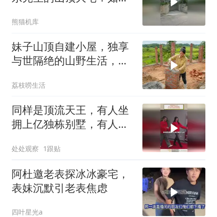
估值数十亿！
熊猫机库
妹子山顶自建小屋，独享
与世隔绝的山野生活，治
愈感满满
荔枝唠生活
同样是顶流天王，有人坐
拥上亿独栋别墅，有人常
年租房住差别明显
处处观察
1跟贴
阿杜邀老表探冰冰豪宅，
表妹沉默引老表焦虑
四叶星光a