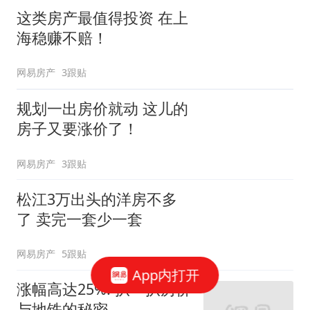
这类房产最值得投资 在上
海稳赚不赔！
网易房产
3跟贴
规划一出房价就动 这儿的
房子又要涨价了！
网易房产
3跟贴
松江3万出头的洋房不多
了 卖完一套少一套
网易房产
5跟贴
App内打开
涨幅高达25%! 扒一扒房价
与地铁的秘密