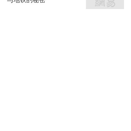
网易房产
320跟贴
外环轨交房受热捧 近期热
销盘3.1万/平起
网易房产
10跟贴
起早贪黑卖力工作！这儿
不限购可先立足
网易房产
3跟贴
紧邻内环旁稀缺刚需房 周
边商业氛围成熟
网易房产
14跟贴