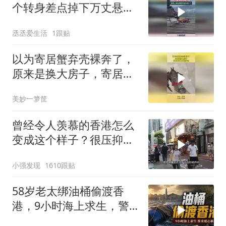
个转身差点掉下万丈悬
崖，拽上来后肉眼可见的
丞丞爱生活
1跟贴
老实了
以为寄居蟹弃壳裸奔了，
原来是换大房子，寄居蟹
又大又轻豪宅！
美妙一箩筐
曾经令人羡慕的香港怎么
变成这个样子？很压抑，
很失望！
小强发现
1610跟贴
58岁老太绑油桶偷渡香
港，9小时海上求生，警
察暖心举动改变一生