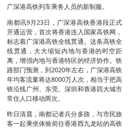
视频丨中国东方电气集团原党组副书记、董事宋致远被查
广深港高铁列车乘务人员的新制服。
香港宏福苑火灾或由烟头引起
南都讯9月23日，广深港高铁香港段正式
酒店回应车内过夜被收150元
开通运营，首次将香港连入国家高铁网，
几元成本的AI广告导致千万市值蒸发
标志着广深港高铁全线贯通。这条高铁全
36岁男演员成景区NPC后人气爆棚
线贯通，大大缩短内地与香港的时空距
浙江台州《告全体市民书》
离，增强内地与香港特区的经济协作。铁
梁家辉百花奖演讲落泪
路部门预测，到2020年左右，广深港高铁
人民的健康、体质、幸福一脉相承
年均客流量将达8000万人次，相当于把高
铁沿线广州、东莞、深圳和香港四大城市
常住人口移动两次。
昨日清晨，南都记者兵分多路，与市民旅
客一起乘坐体验前往香港西九龙站的高铁