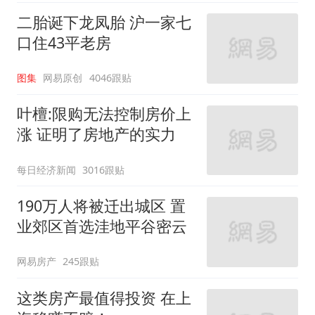
二胎诞下龙凤胎 沪一家七
口住43平老房
图集
网易原创
4046跟贴
叶檀:限购无法控制房价上
涨 证明了房地产的实力
每日经济新闻
3016跟贴
190万人将被迁出城区 置
业郊区首选洼地平谷密云
网易房产
245跟贴
这类房产最值得投资 在上