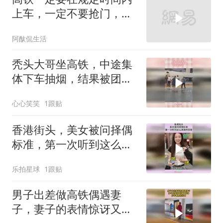
上车，一定不要抢门，真
的是惊险！
阿酞侃生活
秃头大哥坐高铁，中途集
体下车抽烟，结果被团
灭！
心心笑笑
1跟贴
香港街头，美女被问择偶
标准，第一次听到这么清
澈的回答！
乐拍星球
1跟贴
男子出差做高铁偶遇妻
子，妻子的表情惊讶又惊