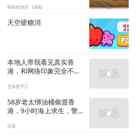
喜，好奇嘴里说的啥！
嘻哈哈搞笑
1跟贴
天空硬糖消
本地人带我看见真实香
港，和网络印象完全不一
样
艾米爱手工
58岁老太绑油桶偷渡香
港，9小时海上求生，警
察暖心举动改变一生
诗晏