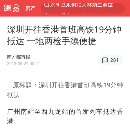
房产
河南重大刑事案嫌疑人落网
光影经济撬动暑期消费新蓝海
深圳开往香港首班高铁19分钟
浙江上海等地有大雨或暴雨
抵达 一地两检手续便捷
马克·艾伦退出斯诺克中国公开赛
西湖突现狂风暴雨 游客瞬间被浇透
南方都市报
281
金饰克价一夜涨回1300元
2018-09-24 08:41
新疆景区自驾服务费改为按车收费
原标题：深圳开往香港首班高铁19分钟
“不怕六爷挂得多 就怕六爷挂一颗”
抵达
多家A股公司收到美国关税退款
直击东北超：哈尔滨vs通辽
广州南站至西九龙站的首发列车抵达香
白海豚将正面袭击贯穿浙江
港。