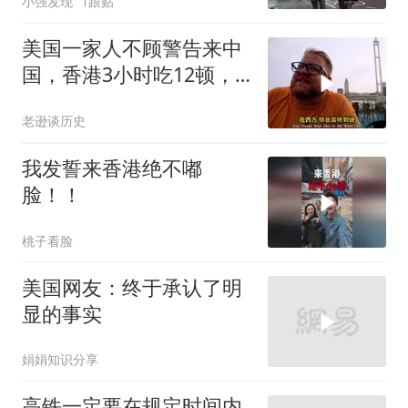
小强发现
1跟贴
美国一家人不顾警告来中
国，香港3小时吃12顿，
直飞上海想定居
老逊谈历史
我发誓来香港绝不嘟
脸！！
桃子看脸
美国网友：终于承认了明
显的事实
娟娟知识分享
高铁一定要在规定时间内