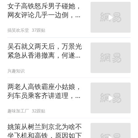
女子高铁怒斥男子碰她，
网友评论几乎一边倒，背
后隐情引关注
搞笑欢乐堂
37跟贴
吴石就义两天后，万景光
紧急从香港撤离，何遂怎
么都没想到
兴趣知识
两老人高铁霸座小姑娘，
列车员乘客齐讲道理，俩
老人装不识字硬刚
趣味加工厂
32跟贴
姚策从树兰到京北为啥不
坐飞机和高铁，原因如下