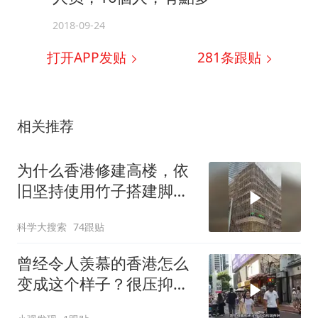
2018-09-24
打开APP发贴
281
条跟贴
相关推荐
为什么香港修建高楼，依
旧坚持使用竹子搭建脚手
架
科学大搜索
74跟贴
曾经令人羡慕的香港怎么
变成这个样子？很压抑，
很失望！