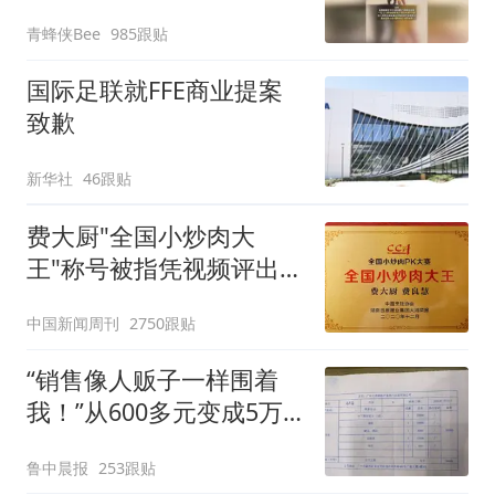
以不要把我遣返回国”
青蜂侠Bee
985跟贴
国际足联就FFE商业提案
致歉
新华社
46跟贴
费大厨"全国小炒肉大
王"称号被指凭视频评出
官方回应
中国新闻周刊
2750跟贴
“销售像人贩子一样围着
我！”从600多元变成5万
元，57岁保洁阿姨做医美
鲁中晨报
253跟贴
后眼睛肿到流泪、视物模