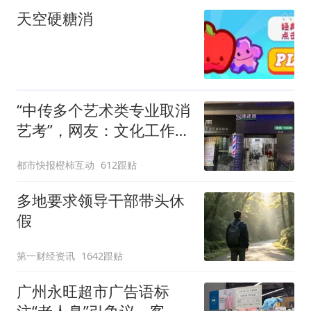
糊
天空硬糖消
“中传多个艺术类专业取消
艺考”，网友：文化工作者
一定要有文化，这句话的
都市快报橙柿互动
612跟贴
含金量还在持续上升
多地要求领导干部带头休
假
第一财经资讯
1642跟贴
广州永旺超市广告语标