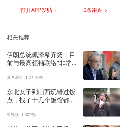
打开APP发贴
0
条跟贴
相关推荐
伊朗总统佩泽希齐扬：目
前与最高领袖联络"非常困
难"
参考消息
1.2万跟贴
东北女子到山西玩错过饭
点，找了十几个饭馆都没
开门：午休到几点
星视频
140跟贴