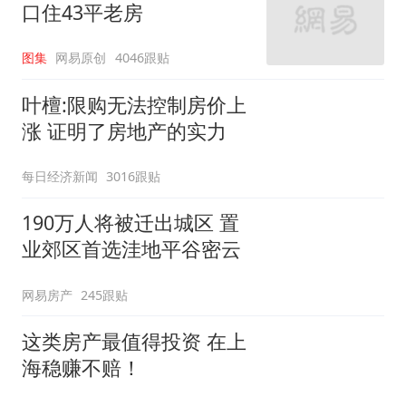
口住43平老房
图集
网易原创
4046跟贴
叶檀:限购无法控制房价上
涨 证明了房地产的实力
每日经济新闻
3016跟贴
190万人将被迁出城区 置
业郊区首选洼地平谷密云
网易房产
245跟贴
这类房产最值得投资 在上
海稳赚不赔！