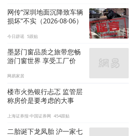
网传“深圳地面沉降致车辆
损坏”不实（2026·08·06）
今日辟谣
5跟贴
墨瑟门窗品质之旅带您畅
游门窗世界 享受工厂价
网易家居
楼市火热银行忐忑 监管层
称房价是要考虑的大事
上海证券报·中国证券网
454跟贴
二胎诞下龙凤胎 沪一家七