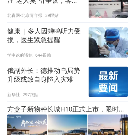
注“老人臭”引争议，客服
回应
北青网-北京青年报
39跟贴
健康 | 多人因蝉鸣听力受
损，医生紧急提醒
学申论的谈妹
644跟贴
俄副外长：德推动乌局势
升级或致自身陷入灾难
新华社
297跟贴
方盒子新物种长城H10正式上市，限时换新价20.18万元起