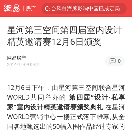
台风白海豚影响中国已成定局
房产
中方回应是否开采太平洋海底稀土资源
昆明石林火把节
星河第三空间第四届室内设计
外交部发言人就广岛核爆81周年等答记者问
精英邀请赛12月6日颁奖
我国编制完成新版全月地质图
网易房产
胡塞武装袭扰红海航运行动升级
0
2014-12-09 09:12
郑国霖回应去景区上班被保安拦下
80后女柜员逆袭成4200亿银行副行长
12月6日下午，由星河第三空间联合星河
感觉全东北都在等7号
WORLD共同举办的
第四届“设计·私享
扎哈罗娃批广岛市长不提美国原子弹
家”室内设计精英邀请赛颁奖典礼
在星河
泰国一女公务员妆容引争议 本人回应
WORLD营销中心一楼正式落下帷幕,从全
国各地甄选出的50幅入围作品经过专家的
多地要求领导干部带头休假