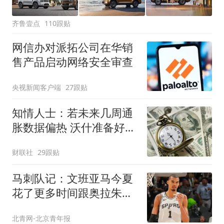
齐鲁壹点
110跟贴
网信办对派拓公司在华销
售产品启动网络安全审查
央视新闻客户端
27跟贴
知情人士：若未来几周通
胀数据偏热 沃什准备好加
息
财联社
29跟贴
马刺队记：文班亚马今夏
花了更多时间跟奥拉朱旺
一起训练
北青网-北京青年报