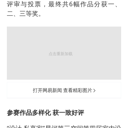
评审与投票，最终共6幅作品分获一、
女子利用漏洞0元薅走3000多件家电
二、三等奖。
村民谈“梅姨”：叫的其实是“媒姨”
关之琳否认与27岁模特的恋情
把党建设得更加坚强有力
奋进开新局 实干挑大梁
打开网易新闻 查看精彩图片
参赛作品多样化 获一致好评