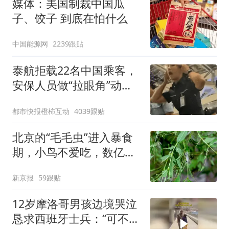
媒体：美国制裁中国瓜
子、饺子 到底在怕什么
中国能源网
2239跟贴
泰航拒载22名中国乘客，
安保人员做“拉眼角”动
作，泰国机场最新回应：
都市快报橙柿互动
4039跟贴
拒绝登机决定由航司作
出；亲历者：曾承诺免费
北京的“毛毛虫”进入暴食
改签但没兑现
期，小鸟不爱吃，数亿头
小蜂迎战
新京报
59跟贴
12岁摩洛哥男孩边境哭泣
恳求西班牙士兵：“可不可