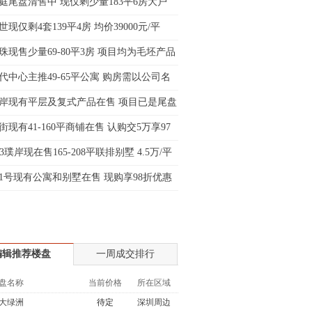
庭尾盘清售中 现仅剩少量183平6房大户
士:183****9105
现仅剩4套139平4房 均价39000元/平
生:139****8548
姐:139****6438
珠现售少量69-80平3房 项目均为毛坯产品
生:139****7316
代中心主推49-65平公寓 购房需以公司名
生:137****6367
岸现有平层及复式产品在售 项目已是尾盘
生:138****7263
士:182****8478
街现有41-160平商铺在售 认购交5万享97
生:136****3612
33璞岸现在售165-208平联排别墅 4.5万/平
1号现有公寓和别墅在售 现购享98折优惠
编辑推荐楼盘
一周成交排行
盘名称
当前价格
所在区域
大绿洲
待定
深圳周边