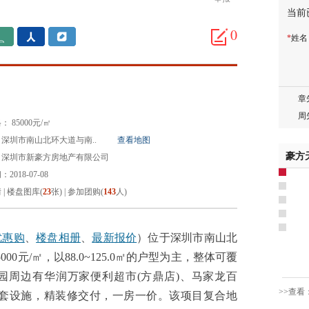
当前
胡先
邓先
0
*
姓
蒋女
陈先
杨先
章先
周先
 85000元/㎡
林女
深圳市南山北环大道与南..
查看地图
郑先
豪方
：深圳市新豪方房地产有限公司
谢女
2018-07-08
魏女
情
|
楼盘图库(
23
张)
|
参加团购(
143
人)
吴先
韩女
蔡女
优惠购
、
楼盘相册
、
最新报价
）位于深圳市南山北
魏女
0元/㎡，以88.0~125.0㎡的户型为主，整体可覆
赵先
园周边有华润万家便利超市(方鼎店)、马家龙百
吴小
>>查看
配套设施，精装修交付，一房一价。该项目复合地
钱先