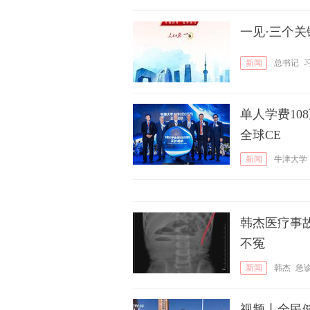
一见·三个关
新闻
总书记
单人学费10
全球CE
新闻
牛津大学
韩杰医疗事
不冤
新闻
韩杰
急
视频丨全民健