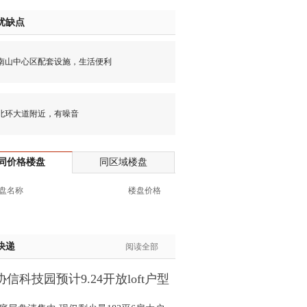
生:137****6367
优缺点
生:138****7263
士:182****8478
中心区配套设施，生活便利
生:136****3612
生:150****0731
生:138****8083
大道附近，有噪音
士:186****7681
生:159****3332
生:134****5158
同价格楼盘
同区域楼盘
生:159****7226
生:138****8967
盘名称
楼盘价格
士:136****3668
生:136****9618
士:135****3735
快递
阅读全部
士:138****0324
生:139****9780
信科技园预计9.24开放loft户型
士:158****2390
间
士:138****2322