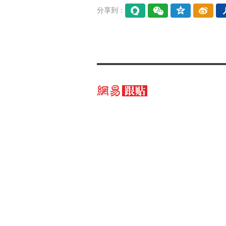
分享到：
易信
微信
QQ空
微博
间