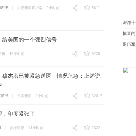
梅内伊
|
央视新闻客户端
2小时前
5611
跟贴
5611
深漂十
惊喜的
，给美国的一个强烈信号
退伍军
快报
13小时前
8228
跟贴
8228
：穆杰塔巴被紧急送医，情况危急；上述说
伊
杰塔巴
|
长春新闻
8小时前
32017
跟贴
32017
盟，印度紧张了
国
|
参考消息
11小时前
2322
跟贴
2322