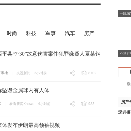
一线城
时尚
科技
军事
汽车
房产
平县“7·30”故意伤害案件犯罪嫌疑人夏某钢
不动产
玉米地
|
央视新闻
3小时前
8702
跟贴
8702
楼
案称坠毁金属球内有人体
房产
球
|
看看新闻Knews
4小时前
983
跟贴
983
深圳楼
媒体发布伊朗最高领袖视频