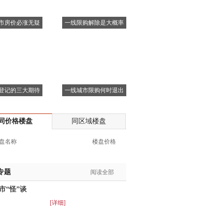
市房价必涨无疑
一线限购解除是大概率
登记的三大期待
一线城市限购何时退出
同价格楼盘
同区域楼盘
盘名称
楼盘价格
专题
阅读全部
市“怪”谈
[详细]