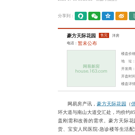
分享到：
易信
微信
QQ空
微博
间
豪方天际花园
售完
洋房
暂未公布
电话：
楼盘价格：
地 址：
开发商
开盘时间：
楼盘详
网易房产讯，
豪方天际花园
（
环大道与南山大道交汇处，均价约8500
盖刚需和改善的需求。豪方天际花
货、宝安人民医院-急诊楼等生活