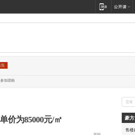
售完
参加团购
价为85000元/㎡
豪方
售楼
举报