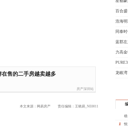
星都豪
魏女
百合盛世
赵先
吴小
浩海明
钱先
同泰时
姚先
义
蓝郡左
黄先
于女
力高金
黄先
折
PURE
起
龙岐湾
牌在售的二手房越卖越多
房产深圳站
本文来源：网易房产
责任编辑：王晓易_NE0011
楼
1
恒