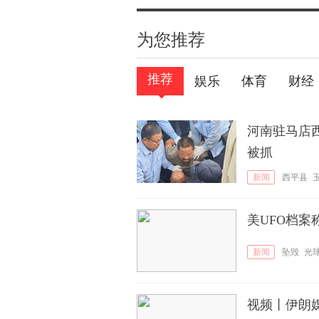
为您推荐
推荐
娱乐
体育
财经
河南驻马店西
被抓
新闻
西平县
美UFO档
新闻
坠毁
光
视频丨伊朗