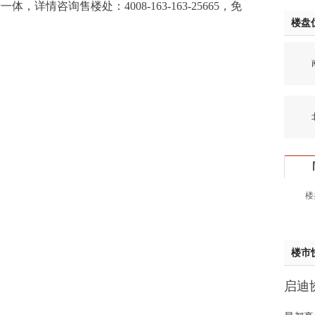
详情咨询售楼处：4008-163-163-25665，免
姚先
楼盘
黄先
于女
南山
黄先
胡先
邓先
北环
蒋女
陈先
杨先
章先
周先
楼
林女
郑先
谢女
楼市
魏女
吴先
启迪协
韩女
样板
蔡女