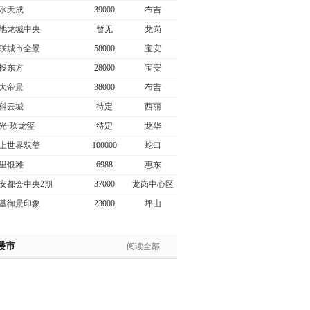
水天成
39000
布吉
地龙城中央
暂无
龙岗
联城市全景
58000
宝安
投东方
28000
宝安
大帝景
38000
布吉
科云城
待定
西丽
光·玖龙玺
待定
龙华
上世界双玺
100000
蛇口
里银滩
6988
惠东
安都会中央2期
37000
龙岗中心区
基御景印象
23000
坪山
楼市
阅读全部