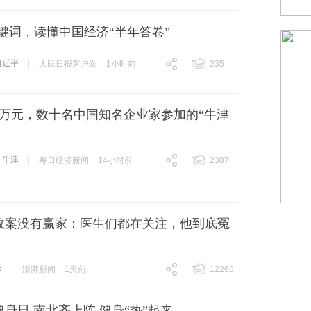
键词，读懂中国经济“半年答卷”
习近平
|
人民日报客户端
1小时前
235
跟贴
235
8万元，数十名中国知名企业家参加的“牛津
牛津
|
每日经济新闻
14小时前
2387
跟贴
2387
故案没有赢家：医生们都在关注，他到底冤
诊
|
澎湃新闻
1天前
12268
跟贴
12268
身日 南北齐上阵 健身“热”起来