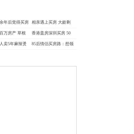
余年后觉得买房
相亲遇上买房 大龄剩
百万房产 草根
香港盖房深圳买房 50
人卖5年麻辣烫
85后情侣买房路：想领