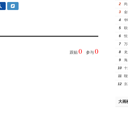
2
尚
3
金
4
华
5
联
6
恒
7
万
0
0
8
龙
跟贴
参与
9
海
10
十
11
颐
12
京
大画