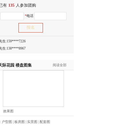
已有
生:150****0731
135
人参加团购
生:138****8083
名
*
电话
士:186****7681
生:159****3332
生:134****5158
生:159****7226
生:138****8967
士:136****3668
生:136****9618
天际花园
楼盘图集
阅读全部
士:135****3735
士:138****0324
生:139****9780
士:158****2390
士:138****2322
士:183****9105
效果图
生:139****8548
姐:139****6438
：
户型图
|
板房图
|
实景图
|
配套图
生:139****7316