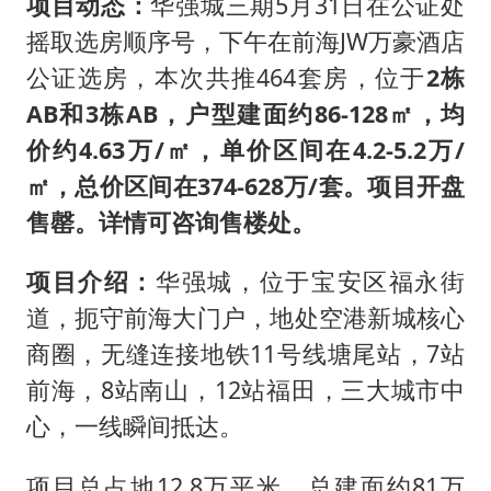
项目动态：
华强城三期5月31日在公证处
摇取选房顺序号，下午在前海JW万豪酒店
公证选房，本次共推464套房，位于
2栋
AB和3栋AB，户型建面约86-128㎡，均
价约4.63万/㎡，单价区间在4.2-5.2万/
㎡，总价区间在374-628万/套。项目开盘
售罄。详情可咨询售楼处。
项目介绍：
华强城，位于宝安区福永街
道，扼守前海大门户，地处空港新城核心
商圈，无缝连接地铁11号线塘尾站，7站
前海，8站南山，12站福田，三大城市中
心，一线瞬间抵达。
项目总占地12.8万平米，总建面约81万