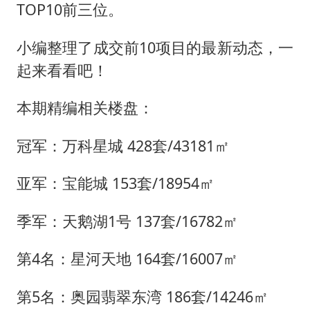
上海大部迎大暴雨
TOP10前三位。
《龙餐馆》 冲奖
小编整理了成交前10项目的最新动态，一
武契奇会见泽连斯基有何意图
起来看看吧！
笔试第一被劝弃考涉事副校长被撤职
奋力开创中国式现代化建设新局面
本期精编相关楼盘：
冠军：万科星城 428套/43181㎡
亚军：宝能城 153套/18954㎡
季军：天鹅湖1号 137套/16782㎡
第4名：星河天地 164套/16007㎡
第5名：奥园翡翠东湾 186套/14246㎡