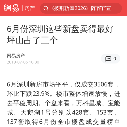
房产
《披荆斩棘2026》阵容官宣
白海豚北上或致京津冀暴雨
6月份深圳这些新盘卖得最好
国足U17与阿森纳决赛取消 并列冠军
坪山占了三个
上海有出现龙卷潜势
王艺迪无缘横滨赛决赛
网易房产
0
上门女婿出轨女邻居多年被判重婚罪
2019-07-06 10:30
女子发现前夫婚内与第三者育子
6月深圳新房市场平平，仅成交3506套，
王艺迪2-4不敌张本美和止步4强
环比下跌23.9%。楼市整体增速放慢，进
以军士兵把枪口对准中国记者
去平稳周期。个盘来看，万科星城、宝能
2025年小学教师减少13.19万
城、天鹅湖1号分别以428套、153套、
韩军前线部队连曝丑闻
137套取得6月份全市楼盘成交量榜单