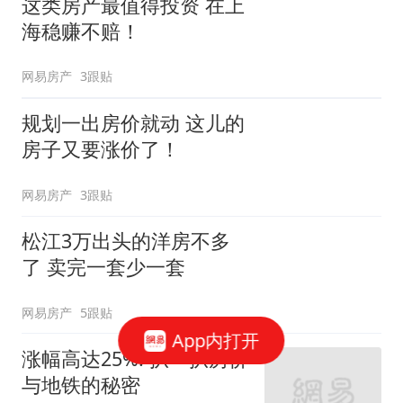
这类房产最值得投资 在上
海稳赚不赔！
网易房产
3跟贴
规划一出房价就动 这儿的
房子又要涨价了！
网易房产
3跟贴
松江3万出头的洋房不多
了 卖完一套少一套
网易房产
5跟贴
App内打开
涨幅高达25%! 扒一扒房价
与地铁的秘密