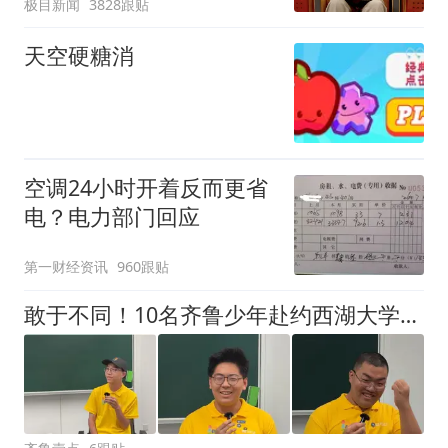
极目新闻
3828跟贴
天空硬糖消
空调24小时开着反而更省
电？电力部门回应
第一财经资讯
960跟贴
敢于不同！10名齐鲁少年赴约西湖大学！他们是谁？为何而选？