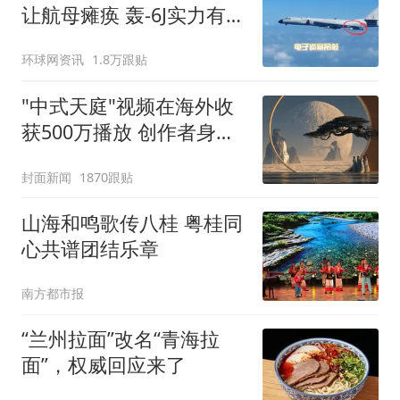
让航母瘫痪 轰-6J实力有多
强？
环球网资讯
1.8万跟贴
"中式天庭"视频在海外收
获500万播放 创作者身份
披露
封面新闻
1870跟贴
山海和鸣歌传八桂 粤桂同
心共谱团结乐章
南方都市报
“兰州拉面”改名“青海拉
面”，权威回应来了