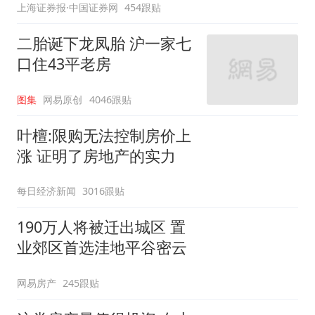
上海证券报·中国证券网
454跟贴
二胎诞下龙凤胎 沪一家七
口住43平老房
图集
网易原创
4046跟贴
叶檀:限购无法控制房价上
涨 证明了房地产的实力
每日经济新闻
3016跟贴
190万人将被迁出城区 置
业郊区首选洼地平谷密云
网易房产
245跟贴