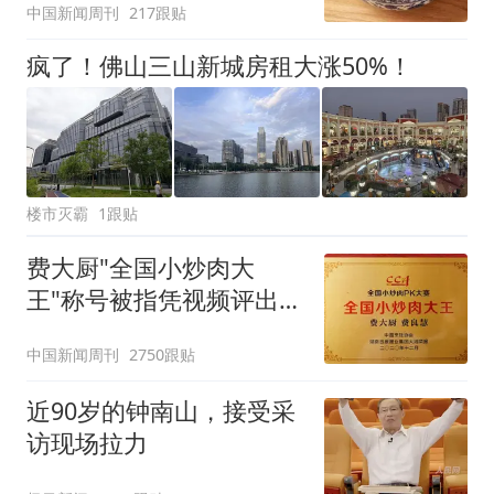
中国新闻周刊
217跟贴
疯了！佛山三山新城房租大涨50%！
楼市灭霸
1跟贴
费大厨"全国小炒肉大
王"称号被指凭视频评出
官方回应
中国新闻周刊
2750跟贴
近90岁的钟南山，接受采
访现场拉力