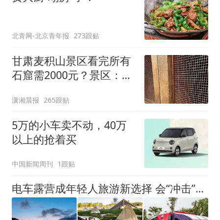
北青网-北京青年报
273跟贴
甘肃麦积山景区看完所有
石窟需2000元？景区：部
分石窟受特别保护，游客
潇湘晨报
265跟贴
可按需买
5万的小车卖不动，40万
以上的抢着买
中国新闻周刊
1跟贴
电车露营成年轻人旅游新选择 会“冲击”传统住宿业吗？