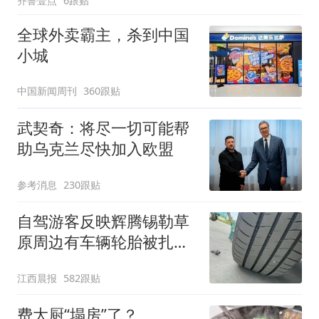
齐鲁壹点
6跟贴
全球外卖霸主，杀到中国
小城
中国新闻周刊
360跟贴
武契奇：将尽一切可能帮
助乌克兰尽快加入欧盟
参考消息
230跟贴
自驾游客反映辉腾锡勒草
原周边有车辆轮胎被扎，
修理店铺换胎价格高达千
江西晨报
582跟贴
元，官方发布情况通报
费大厨“塌房”了？