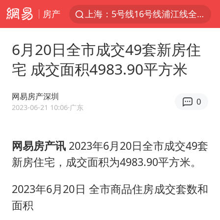
上海：5号线16号线浦江线全线停运
房产
白海豚预计将在浙江苍南到三门一带登陆
今日15时起福州地铁高架区段停运
6月20日全市成交49套新房住
国足U17与阿森纳决赛取消 并列冠军
宅 成交面积4983.90平方米
王艺迪2-4不敌张本美和止步4强
网易房产深圳
上门女婿出轨女邻居多年被判重婚罪
0
2023-06-21 10:06
·广东
2025年小学教师减少13.19万
王艺迪无缘横滨赛决赛
网易房产讯
2023年6月20日全市成交49套
泰国：高度重视中国游客旅游体验
新房住宅，成交面积为4983.90平方米。
上海大部迎大暴雨
2023年6月20日 全市商品住房成交套数和
《龙餐馆》 冲奖
面积
蒯曼挺进WTT横滨冠军赛女单四强