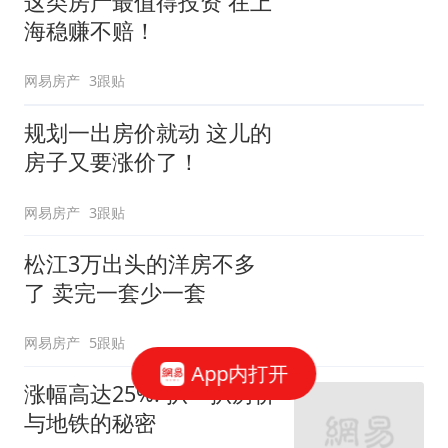
这类房产最值得投资 在上
海稳赚不赔！
网易房产
3跟贴
规划一出房价就动 这儿的
房子又要涨价了！
网易房产
3跟贴
松江3万出头的洋房不多
了 卖完一套少一套
网易房产
5跟贴
App内打开
涨幅高达25%! 扒一扒房价
与地铁的秘密