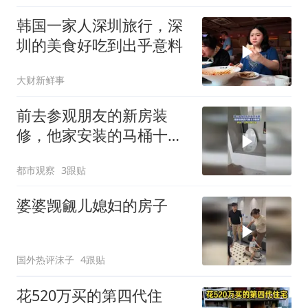
韩国一家人深圳旅行，深
圳的美食好吃到出乎意料
大财新鲜事
前去参观朋友的新房装
修，他家安装的马桶十分
特别，网友：这种可蹲可
都市观察
3跟贴
坐
婆婆觊觎儿媳妇的房子
国外热评沫子
4跟贴
花520万买的第四代住