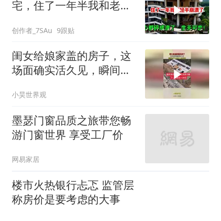
宅，住了一年半我和老公
崩溃了，心都碎
创作者_7SAu
9跟贴
闺女给娘家盖的房子，这
场面确实活久见，瞬间成
了全村人多笑柄！
小昊世界观
墨瑟门窗品质之旅带您畅
游门窗世界 享受工厂价
网易家居
楼市火热银行忐忑 监管层
称房价是要考虑的大事