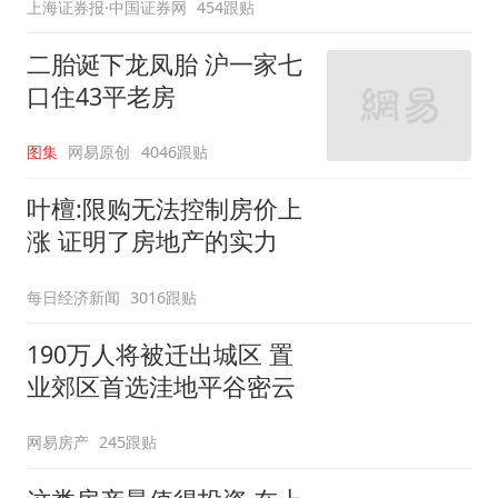
上海证券报·中国证券网
454跟贴
二胎诞下龙凤胎 沪一家七
口住43平老房
图集
网易原创
4046跟贴
叶檀:限购无法控制房价上
涨 证明了房地产的实力
每日经济新闻
3016跟贴
190万人将被迁出城区 置
业郊区首选洼地平谷密云
网易房产
245跟贴