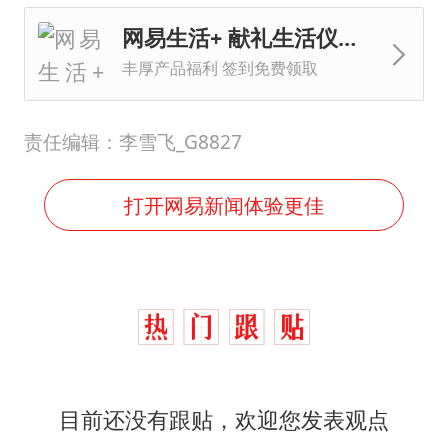
以军士兵把枪口对准中国记者
网易生活+ 献礼生活仪式感
笔试第一被劝弃考涉事副校长被撤职
丰厚产品福利 签到免费领取
白海豚5次眼壁置换
构建更高水平的全民健身公共服务体系
责任编辑：李雪飞_G8827
打开网易新闻体验更佳
目前还没有跟贴，欢迎您发表观点