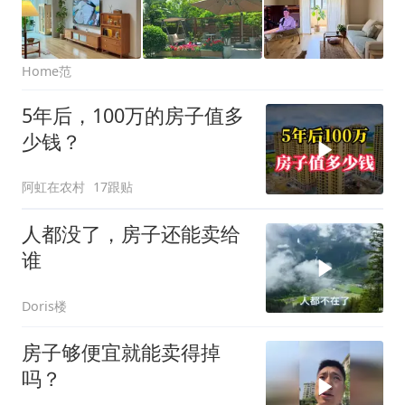
Home范
5年后，100万的房子值多
少钱？
阿虹在农村
17跟贴
人都没了，房子还能卖给
谁
Doris楼
房子够便宜就能卖得掉
吗？