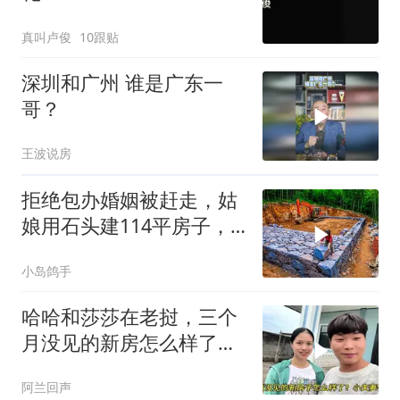
真叫卢俊
10跟贴
深圳和广州 谁是广东一
哥？
王波说房
拒绝包办婚姻被赶走，姑
娘用石头建114平房子，
这劲头真让人服
小岛鸽手
哈哈和莎莎在老挝，三个
月没见的新房怎么样了？
一切都在意料之中
阿兰回声