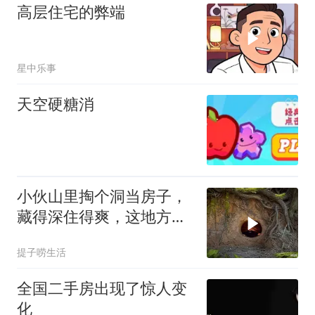
高层住宅的弊端
星中乐事
天空硬糖消
小伙山里掏个洞当房子，
藏得深住得爽，这地方真
巴适
提子唠生活
全国二手房出现了惊人变
化