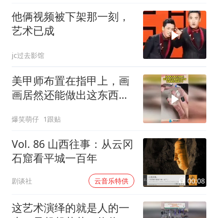
他俩视频被下架那一刻，
艺术已成
jc过去影馆
美甲师布置在指甲上，画
画居然还能做出这东西，
简直是在创造艺术
爆笑萌仔
1跟贴
Vol. 86 山西往事：从云冈
石窟看平城一百年
00:08
剧谈社
云音乐特供
这艺术演绎的就是人的一