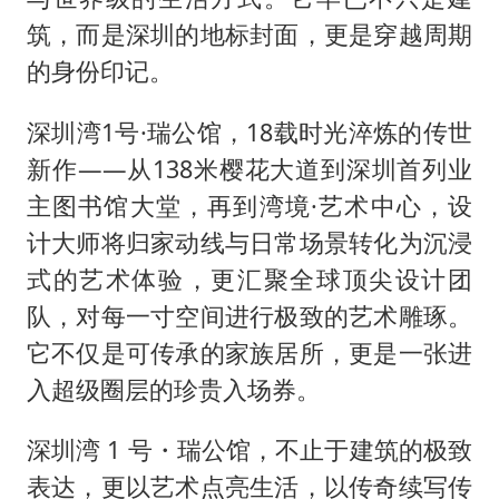
筑，而是深圳的地标封面，更是穿越周期
的身份印记。
深圳湾1号·瑞公馆，18载时光淬炼的传世
新作——从138米樱花大道到深圳首列业
主图书馆大堂，再到湾境·艺术中心，设
计大师将归家动线与日常场景转化为沉浸
式的艺术体验，更汇聚全球顶尖设计团
队，对每一寸空间进行极致的艺术雕琢。
它不仅是可传承的家族居所，更是一张进
入超级圈层的珍贵入场券。
深圳湾 1 号・瑞公馆，不止于建筑的极致
表达，更以艺术点亮生活，以传奇续写传