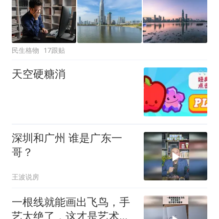
民生格物
17跟贴
天空硬糖消
深圳和广州 谁是广东一
哥？
王波说房
一根线就能画出飞鸟，手
艺太绝了，这才是艺术魔