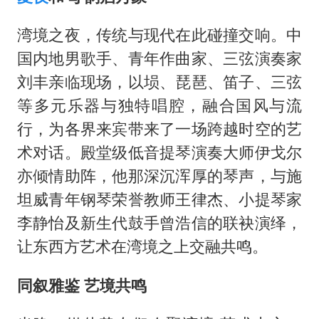
湾境之夜，传统与现代在此碰撞交响。中
国内地男歌手、青年作曲家、三弦演奏家
刘丰亲临现场，以埙、琵琶、笛子、三弦
等多元乐器与独特唱腔，融合国风与流
行，为各界来宾带来了一场跨越时空的艺
术对话。殿堂级低音提琴演奏大师伊戈尔
亦倾情助阵，他那深沉浑厚的琴声，与施
坦威青年钢琴荣誉教师王律杰、小提琴家
李静怡及新生代鼓手曾浩信的联袂演绎，
让东西方艺术在湾境之上交融共鸣。
同叙雅鉴
艺境共鸣