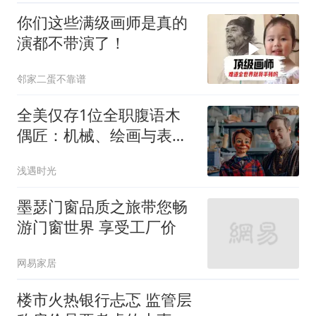
你们这些满级画师是真的
演都不带演了！
邻家二蛋不靠谱
全美仅存1位全职腹语木
偶匠：机械、绘画与表演
的终极融合
浅遇时光
墨瑟门窗品质之旅带您畅
游门窗世界 享受工厂价
网易家居
楼市火热银行忐忑 监管层