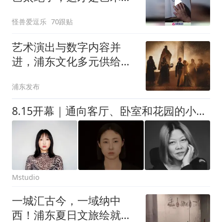
术！
怪兽爱逗乐
70跟贴
艺术演出与数字内容并
进，浦东文化多元供给赋
能城市软实力
浦东发布
8.15开幕｜通向客厅、卧室和花园的小径（3）
Mstudio
一城汇古今，一域纳中
西！浦东夏日文旅绘就海