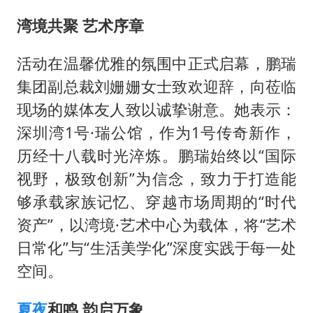
选专业别因“热门”窄化“热爱”
湾境共聚
艺术序章
三警齐发！多地10级以上雷暴大风
车企回归实体按键
活动在温馨优雅的氛围中正式启幕，鹏瑞
上半年国内手机销量TOP30出炉
集团副总裁刘姗姗女士致欢迎辞，向莅临
中国代表队首次参加国际核科学奥赛 获一金三银
现场的媒体友人致以诚挚谢意。她表示：
深圳湾1号·瑞公馆，作为1号传奇新作，
夏日经济乘“热”而上 消费市场向“新”而行
历经十八载时光淬炼。鹏瑞始终以“国际
乐享全民健身 共筑健康中国
视野，极致创新”为信念，致力于打造能
够承载家族记忆、穿越市场周期的“时代
资产”，以湾境·艺术中心为载体，将“艺术
日常化”与“生活美学化”深度实践于每一处
空间。
夏夜
和鸣
韵启万象