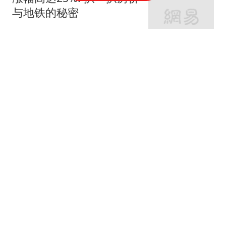
与地铁的秘密
网易房产
320跟贴
外环轨交房受热捧 近期热
销盘3.1万/平起
网易房产
10跟贴
起早贪黑卖力工作！这儿
不限购可先立足
网易房产
3跟贴
紧邻内环旁稀缺刚需房 周
边商业氛围成熟