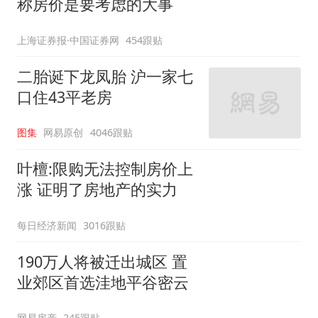
称房价是要考虑的大事
上海证券报·中国证券网
454跟贴
二胎诞下龙凤胎 沪一家七
口住43平老房
图集
网易原创
4046跟贴
叶檀:限购无法控制房价上
涨 证明了房地产的实力
每日经济新闻
3016跟贴
190万人将被迁出城区 置
业郊区首选洼地平谷密云
网易房产
245跟贴