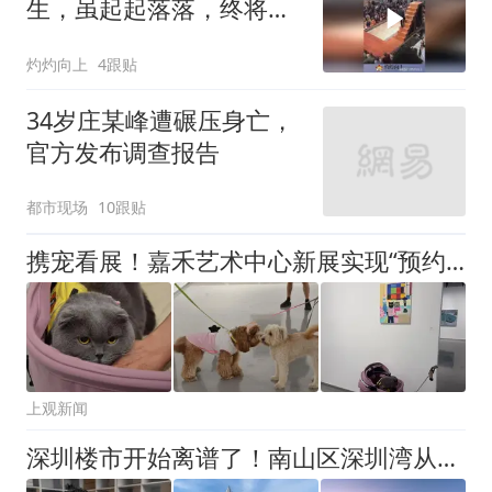
生，虽起起落落，终将到
达人生巅峰
灼灼向上
4跟贴
34岁庄某峰遭碾压身亡，
官方发布调查报告
都市现场
10跟贴
携宠看展！嘉禾艺术中心新展实现“预约即可带猫狗看展”
上观新闻
深圳楼市开始离谱了！南山区深圳湾从22万变成15万，现在能入手了么？