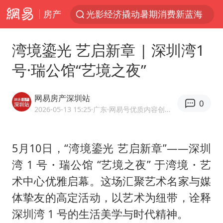
房产
光影经济撬动暑期消费新蓝海
河南警方公开征集黑恶犯罪线索
湾境鎏光 艺启新章 | 深圳湾1
以军士兵把枪口对准中国记者
号·瑞公馆“艺境之夜”
WTT横滨冠军赛女单四强国乒占三席
方桃子代言广告视频已下架
网易房产深圳站
0
浙江省发出今年第2号指挥长令
2026-05-13 15:25
·广东
·网易号优质内容创作者
央视新主播李秋莹孙亚鹏亮相
5月10日，“湾境鎏光 艺启新章”——深圳
白海豚登陆前还将加强
湾 1 号・瑞公馆 “艺境之夜” 于湾境・艺
情侣在平潭拍日出时坠崖致一死一伤
术中心优雅启幕。这场汇聚艺术名家与媒
娜扎称眼睛恢复情况不太妙
体挚友的高定活动，以艺术为纽带，诠释
河南刑案嫌犯被抓 逃窜时伤害多人
深圳湾 1 号的生活美学与时代精神。