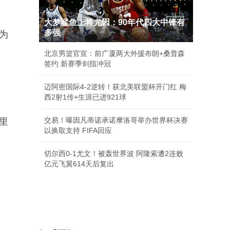
大梦鲨鱼上将尤因：90年代四大中锋有
多强
为
北京男篮官宣：前广厦两大外援布朗+桑普森
签约 新赛季剑指冲冠
迈阿密国际4-2逆转！获北美联盟杯开门红 梅
西2射1传+生涯已进921球
交易！曝因凡蒂诺承诺摩洛哥举办世界杯决赛
里
以换取支持 FIFA回应
切尔西0-1尤文！被轰世界波 阿隆索遭2连败
亿元飞翼614天后复出