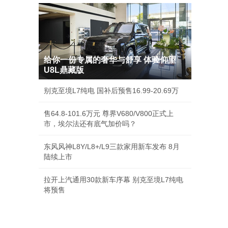
给你一份专属的奢华与舒享 体验仰望
U8L鼎藏版
别克至境L7纯电 国补后预售16.99-20.69万
售64.8-101.6万元 尊界V680/V800正式上
市，埃尔法还有底气加价吗？
东风风神L8Y/L8+/L9三款家用新车发布 8月
陆续上市
拉开上汽通用30款新车序幕 别克至境L7纯电
将预售