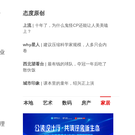
。
态度原创
上流
| 十年了，为什么鬼怪CP还能让人美美嗑
上？
why星人
| 建议压缩科学家规模，人多只会内
卷
业
西北望看台
| 最有钱的球队，夺冠一年后吃了
散伙饭
城市印象
| 课本里的童年，绍兴正上演
本地
艺术
数码
房产
家居
理