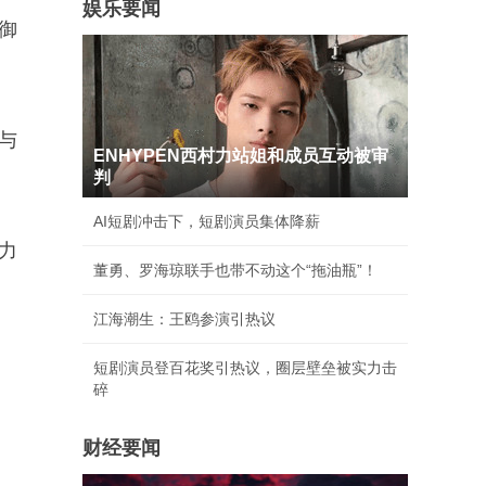
娱乐要闻
御
与
ENHYPEN西村力站姐和成员互动被审
判
AI短剧冲击下，短剧演员集体降薪
力
董勇、罗海琼联手也带不动这个“拖油瓶”！
江海潮生：王鸥参演引热议
短剧演员登百花奖引热议，圈层壁垒被实力击
碎
财经要闻