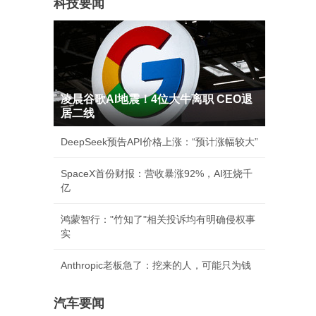
科技要闻
凌晨谷歌AI地震！4位大牛离职 CEO退
居二线
DeepSeek预告API价格上涨：“预计涨幅较大”
SpaceX首份财报：营收暴涨92%，AI狂烧千
亿
鸿蒙智行："竹知了"相关投诉均有明确侵权事
实
Anthropic老板急了：挖来的人，可能只为钱
汽车要闻