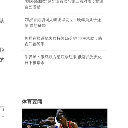
"婚外胚胎案"原配谈首次与第三者对质：她说
自己没错
76岁香港填词人黎彼得去世：晚年为儿子还
从
债 曾想征婚
邻居在楼道烧火盆持续15分钟 业主求助：防
盗门都烫手
拉
牛弹琴：俄乌双方彻底杀红眼 俄官员光天化
的
日下被暗杀
体育要闻
与
了