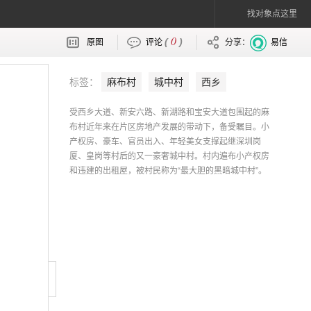
找对象点这里
0
(
)
原图
评论
分享：
易信
标签：
麻布村
城中村
西乡
受西乡大道、新安六路、新湖路和宝安大道包围起的麻
布村近年来在片区房地产发展的带动下，备受瞩目。小
产权房、豪车、官员出入、年轻美女支撑起继深圳岗
厦、皇岗等村后的又一豪奢城中村。村内遍布小产权房
和违建的出租屋，被村民称为“最大胆的黑暗城中村”。