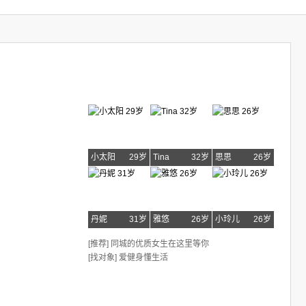
小太阳
29岁
Tina
32岁
思思
26岁
丹妮
31岁
雅悠
26岁
小玲儿
26岁
[推荐] 同城的优质女生在这里等你
[找对象] 爱健身懂生活