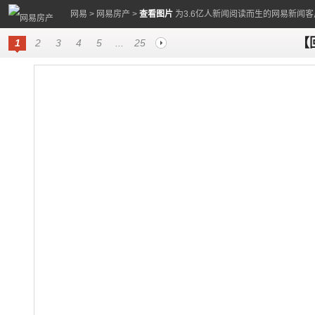
网易
>
网易房产
>
查看图片
为3.6亿人新闻阅读而生的网易新闻客
【
1
2
3
4
5
...
25